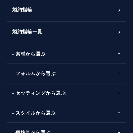
プロポーズ意識調査結果一覧
婚約指輪
婚約指輪選び方ガイド
おすすめの婚約指輪
ダイヤモンドの品質とは？
®
パーフェクトプロポーズリング
婚約指輪一覧
素材から選ぶ
プロポーズの方法
プロポーズシチュエーション診断
プラチナ
タイミング
フォルムから選ぶ
婚約指輪マッチング診断
イエローゴールド
プレゼント
プロポーズプラン検索
ストレートライン
セッティングから選ぶ
ピンクゴールド
場所
ウェーブライン
ソリテール
コンビネーション
スタイルから選ぶ
言葉
V字ライン
ワンサイドメレ
エピソード
シンプル
価格帯から選ぶ