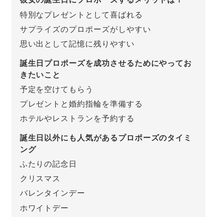
特別なプレゼントとして喜ばれる
先輩の体験談
サプライズのプロポーズがしやすい
プロポーズサポートの流れ
思い出として記憶に残りやすい
プロポーズ知恵袋
スペシャルプロポーズイベント
誕生日プロポーズを成功させるためにやってお
きたいこと
プロポーズアイテム
アイプリモについて
予定を空けてもらう
プレゼントと婚約指輪を準備する
プロポーズ意識調査結果一覧
ホテルやレストランを予約する
ニュース
婚約指輪選び方ガイド
おすすめの婚約指輪
誕生日以外にも人気があるプロポーズのタイミ
ダイヤモンドの品質とは？
ング
®
パーフェクトプロポーズリング
婚約指輪のご購入と
ふたりの記念日
プロポーズのご相談
クリスマス
プロポーズの方法
バレンタインデー
プロポーズシチュエーション診断
ホワイトデー
I-PRIMO公式サイト
タイミング
婚約指輪マッチング診断