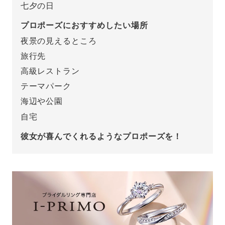
七夕の日
プレゼント
プロポーズプラン検索
プロポーズにおすすめしたい場所
夜景の見えるところ
I-PRIMO公式オンラインショップ
場所
旅行先
言葉
高級レストラン
Follow us on
テーマパーク
エピソード
海辺や公園
自宅
彼女が喜んでくれるようなプロポーズを！