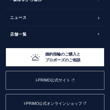
ダブルサイドメレ
フェミニン
50万円台～
ラインメレ
ニュース
モード
40万円台～
エレガント
店舗一覧
30万円台～
ゴージャス
20万円台～
店舗一覧
婚約指輪のご購入と
10万円台～
プロポーズのご相談
札幌店
函館店
I-PRIMO公式サイト
取扱店)エヴァンスブライダル 旭川本店
仙台店
I-PRIMO公式オンラインショップ
青森店