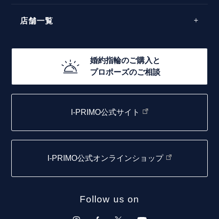
40万円台～
エレガント
店舗一覧
30万円台～
ゴージャス
20万円台～
店舗一覧
婚約指輪のご購入と
10万円台～
プロポーズのご相談
札幌店
函館店
I-PRIMO公式サイト
取扱店)エヴァンスブライダル 旭川本店
仙台店
I-PRIMO公式オンラインショップ
青森店
弘前パークホテル店
Follow us on
秋田店