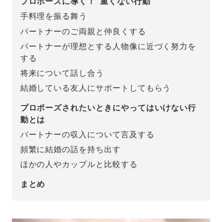
プロポーズに導く！”重くない行動”
手料理を振る舞う
プレゼント
プロポーズプラン検索
パートナーのご両親と仲良くする
I-PRIMO公式オンラインショップ
場所
パートナーが理想とする人物像に近づく努力を
する
言葉
将来について話し合う
Follow us on
結婚している友人にサポートしてもらう
エピソード
プロポーズされたいときにやってはいけない行
動とは
パートナーの収入について言及する
頻繁に結婚の話を持ち出す
ほかの人やカップルと比較する
まとめ