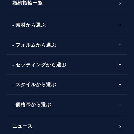
®
パーフェクトプロポーズリング
婚約指輪一覧
素材から選ぶ
プロポーズの方法
プロポーズシチュエーション診断
プラチナ
タイミング
フォルムから選ぶ
婚約指輪マッチング診断
イエローゴールド
プレゼント
プロポーズプラン検索
ストレートライン
セッティングから選ぶ
ピンクゴールド
場所
ウェーブライン
ソリテール
コンビネーション
スタイルから選ぶ
言葉
V字ライン
ワンサイドメレ
エピソード
シンプル
価格帯から選ぶ
ダブルサイドメレ
フェミニン
50万円台～
ラインメレ
ニュース
モード