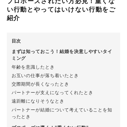
プロポーズされたい方必見！重くな
い行動とやってはいけない行動をご
先輩の体験談
紹介
プロポーズサポートの流れ
プロポーズ知恵袋
スペシャルプロポーズイベント
目次
プロポーズアイテム
アイプリモについて
まずは知っておこう！結婚を決意しやすいタイ
ミング
プロポーズ意識調査結果一覧
年齢を意識したとき
ニュース
婚約指輪選び方ガイド
おすすめの婚約指輪
お互いの仕事が落ち着いたとき
交際期間が長くなったとき
ダイヤモンドの品質とは？
®
パーフェクトプロポーズリング
パートナーが支えになってくれたとき
婚約指輪のご購入と
プロポーズのご相談
遠距離になりそうなとき
パートナーが結婚について考えていることを知
プロポーズの方法
プロポーズシチュエーション診断
ったとき
I-PRIMO公式サイト
タイミング
婚約指輪マッチング診断