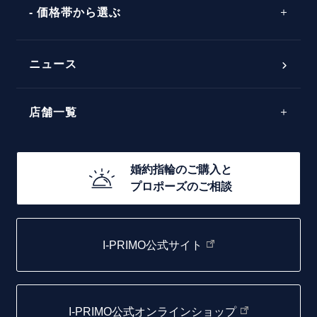
シンプル
価格帯から選ぶ
ダブルサイドメレ
フェミニン
50万円台～
ラインメレ
ニュース
モード
40万円台～
エレガント
店舗一覧
30万円台～
ゴージャス
20万円台～
店舗一覧
婚約指輪のご購入と
10万円台～
プロポーズのご相談
札幌店
函館店
I-PRIMO公式サイト
取扱店)エヴァンスブライダル 旭川本店
仙台店
I-PRIMO公式オンラインショップ
青森店