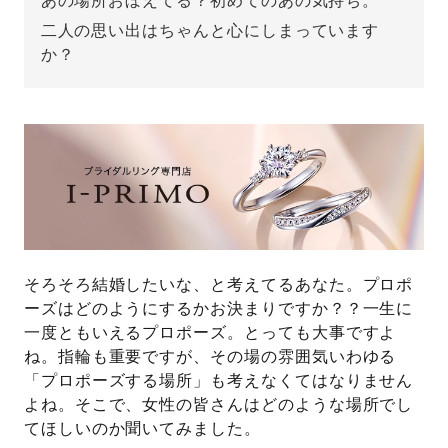
あの場所おぼえてる？初めてのあの気持ち。
二人の思い出はちゃんと心にしまっています
先輩の体験談
か？
プロポーズサポートの流れ
プロポーズ知恵袋
スペシャルプロポーズイベント
プロポーズアイテム
アイプリモについて
プロポーズ意識調査結果一覧
ニュース
婚約指輪選び方ガイド
おすすめの婚約指輪
そろそろ結婚したいな、と考えてるあなた。プロポ
ダイヤモンドの品質とは？
®
ーズはどのようにするかお決まりですか？？一生に
パーフェクトプロポーズリング
婚約指輪のご購入と
一度ともいえるプロポーズ。とっても大事ですよ
プロポーズのご相談
ね。指輪も重要ですが、その場の雰囲気いわゆる
「プロポーズする場所」も考えなくてはなりません
プロポーズの方法
プロポーズシチュエーション診断
よね。そこで、女性の皆さんはどのような場所でし
てほしいのか聞いてみました。
I-PRIMO公式サイト
タイミング
婚約指輪マッチング診断