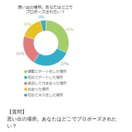
プレゼント
プロポーズプラン検索
I-PRIMO公式オンラインショップ
場所
言葉
Follow us on
エピソード
【質問】
思い出の場所。あなたはどこでプロポーズされた
い？