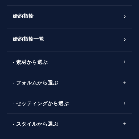
プロポーズ意識調査結果一覧
婚約指輪
婚約指輪選び方ガイド
おすすめの婚約指輪
ダイヤモンドの品質とは？
®
パーフェクトプロポーズリング
婚約指輪一覧
素材から選ぶ
プロポーズの方法
プロポーズシチュエーション診断
プラチナ
タイミング
フォルムから選ぶ
婚約指輪マッチング診断
イエローゴールド
プレゼント
プロポーズプラン検索
ストレートライン
セッティングから選ぶ
ピンクゴールド
場所
ウェーブライン
ソリテール
コンビネーション
スタイルから選ぶ
言葉
V字ライン
ワンサイドメレ
エピソード