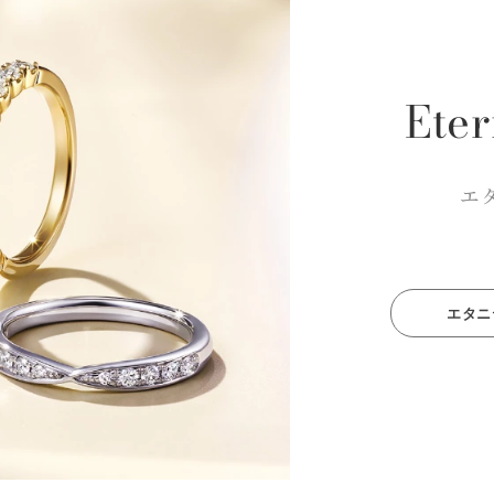
Eter
エ
エタニ