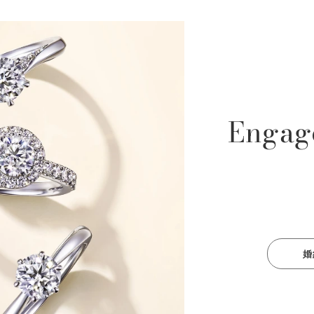
Engag
婚