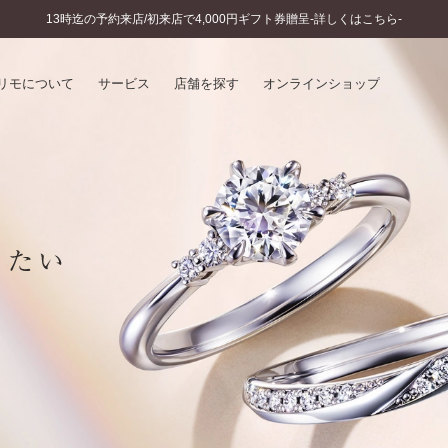
13時迄の予約来店/初来店で4,000円ギフト券贈呈-詳しくはこちら-
リモについて
サービス
店舗を探す
オンラインショップ
プリモについて
婚約指輪とは
結婚指輪とは
®
ソナルハンド診断
セットリングとは
インへのこだわり
エタニティリングとは
へのこだわり
涯のメンテナンス
ニュース一覧
に店舗がある
お客様の声
SWEET STORIES
ビス
ショップブログ
ターサービス
コラム
入方法・仕上げ日数
よくあるご質問