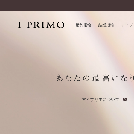
婚約指輪
結婚指輪
アイプ
婚約指輪一覧
アイ
結婚指輪一覧
パー
セットリング一覧
デザ
エタニティリング一覧
品質
アニバーサリージュエリー一覧
一生
近く
アイプリモについて
コレクション
®
パーフェクトプロポーズリング
サー
ダイヤモンドプロポーズ
アフ
婚約ネックレス
ご購
ダイヤモンドシェイプコレクション