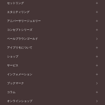
婚約指輪一覧
結婚指輪 (マリッジリング)
セットリング
素材から選ぶ
結婚指輪一覧
セットリング
エタニティリング
プラチナ
フォルムから選ぶ
素材から選ぶ
セットリング一覧
エタニティリング
アニバーサリージュエリー
イエローゴールド
ストレートライン
プラチナ
セッティングから選ぶ
フォルムから選ぶ
素材から選ぶ
エタニティリング一覧
アニバーサリージュエリー
コンセプトシリーズ
ピンクゴールド
ウェーブライン
イエローゴールド
ソリテール
ストレートライン
スタイルから選ぶ
プラチナ
セッティングから選ぶ
素材から選ぶ
アニバーサリージュエリー一覧
コンセプトシリーズ
ペールブラウンゴールド
ペールブラウンゴールド
V字ライン
ピンクゴールド
ワンサイドメレ
ウェーブライン
シンプル
イエローゴールド
プレーン
価格帯から選ぶ
スタイルから選ぶ
プラチナ
ネックレス
コンビネーション
オリジンビリーフ
ペールブラウンゴールド
ダブルサイドメレ
アイプリモについて
V字ライン
フェミニン
ピンクゴールド
ワンメレ
50万円台～
シンプル
イエローゴールド
婚約指輪ガイド
ベビーリング
価格帯から選ぶ
フラワリー
コンビネーション
ラインメレ
モード
アイプリモについて
ペールブラウンゴールド
セベラルメレ
ショップ
40万円台～
フェミニン
ピンクゴールド
ファッションリング
50万円～
婚約指輪 人気ランキング
結婚指輪 人気ランキング
初空
エレガント
コンビネーション
ラインメレ
30万円台～
®
モード
パーソナルハンド診断
店舗一覧
ペールブラウンゴールド
ブレスレット
サービス
40万円～50万円
婚約ネックレス
エトワル
ゴージャス
20万円台～
エレガント
ピアス
30万円～40万円
デザインへのこだわり
プロポーズサポート
スワハ
北海道
インフォメーション
ダイヤモンドシェイプコレクション
10万円台～
ゴージャス
イヤリング
20万円～30万円
品質へのこだわり
プレミオン
サービス
ご来店予約について
札幌店
ブックマーク
®
パーフェクトプロポーズリング
アニバーサリーギフト
10万円～20万円
一生涯のメンテナンス
函館店
アフターサービス
ニュース一覧
コラム
ダイヤモンドプロポーズ
取扱店)エヴァンスブライダル 旭川本店
近くに店舗がある
ご購入方法・仕上げ日数
お客様の声
コラム
オンラインショップ