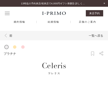
13時迄の予約来店/初来店で4,000円ギフト券贈呈-詳しくはこちら-
来店予約
婚約指輪
結婚指輪
店舗のご案内
一覧へ戻る
前
プラチナ
Celeris
ケレリス