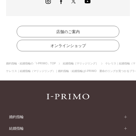
店舗のご案内
オンラインショップ
婚約指輪・結婚指輪の「I-PRIMO」TOP
結婚指輪［マリッジリング］
ケレリス｜結婚指輪（マ
ケレリス｜結婚指輪（マリッジリング）｜婚約指輪・結婚指輪はI-PRIMO 運命のリングが見つかるブライ
婚約指輪
婚約指輪 (エンゲージリング)
結婚指輪