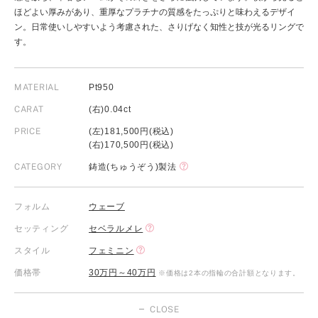
ほどよい厚みがあり、重厚なプラチナの質感をたっぷりと味わえるデザイ
ン。日常使いしやすいよう考慮された、さりげなく知性と技が光るリングで
す。
MATERIAL
Pt950
CARAT
(右)0.04ct
PRICE
(左)181,500円(税込)
(右)170,500円(税込)
CATEGORY
鋳造(ちゅうぞう)製法
フォルム
ウェーブ
セッティング
セベラルメレ
スタイル
フェミニン
価格帯
30万円～40万円
※価格は2本の指輪の合計額となります。
CLOSE