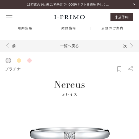
13時迄の予約来店/初来店で4,000円ギフト券贈呈-詳しくはこちら-
来店予約
婚約指輪
結婚指輪
店舗のご案内
一覧へ戻る
前
次
プラチナ
Nereus
ネレイス