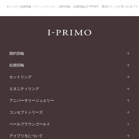
ネレイス｜結婚指輪（マリッジリング）｜婚約指輪・結婚指輪はI-PRIMO 運命のリングが見つかるブライ
婚約指輪
婚約指輪 (エンゲージリング)
結婚指輪
婚約指輪一覧
結婚指輪 (マリッジリング)
セットリング
素材から選ぶ
結婚指輪一覧
セットリング
エタニティリング
プラチナ
フォルムから選ぶ
素材から選ぶ
セットリング一覧
エタニティリング
アニバーサリージュエリー
イエローゴールド
ストレートライン
プラチナ
セッティングから選ぶ
フォルムから選ぶ
素材から選ぶ
エタニティリング一覧
アニバーサリージュエリー
コンセプトシリーズ
ピンクゴールド
ウェーブライン
イエローゴールド
ソリテール
ストレートライン
スタイルから選ぶ
プラチナ
セッティングから選ぶ
素材から選ぶ
アニバーサリージュエリー一覧
コンセプトシリーズ
ペールブラウンゴールド
ペールブラウンゴールド
V字ライン
ピンクゴールド
ワンサイドメレ
ウェーブライン
シンプル
イエローゴールド
プレーン
価格帯から選ぶ
スタイルから選ぶ
プラチナ
ネックレス
コンビネーション
オリジンビリーフ
ペールブラウンゴールド
ダブルサイドメレ
アイプリモについて
V字ライン
フェミニン
ピンクゴールド
ワンメレ
50万円台～