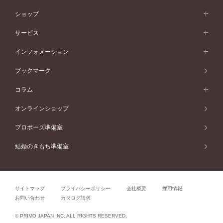
シンプル
イエローゴールド
婚約指輪ガイド
ベビーリング
価格帯から選ぶ
フラワリー
コンビネーション
ラインメレ
モード
アイプリモについて
ペールブラウンゴールド
セベラルメレ
ショップ
40万円台～
フェミニン
ピンクゴールド
ファッションリング
50万円～
婚約指輪 人気ランキング
結婚指輪 人気ランキング
初空
エレガント
コンビネーション
ラインメレ
30万円台～
®
モード
パーソナルハンド診断
店舗一覧
ペールブラウンゴールド
ブレスレット
サービス
40万円～50万円
婚約ネックレス
エトワル
ゴージャス
20万円台～
エレガント
ピアス
30万円～40万円
デザインへのこだわり
プロポーズサポート
スワハ
北海道
インフォメーション
ダイヤモンドシェイプコレクション
10万円台～
ゴージャス
イヤリング
20万円～30万円
品質へのこだわり
プレミオン
サービス
ご来店予約について
札幌店
ブックマーク
®
パーフェクトプロポーズリング
アニバーサリーギフト
10万円～20万円
一生涯のメンテナンス
函館店
アフターサービス
ニュース一覧
コラム
ダイヤモンドプロポーズ
取扱店)エヴァンスブライダル 旭川本店
近くに店舗がある
ご購入方法・仕上げ日数
お客様の声
コラム
オンラインショップ
プロミスダイヤモンド&バースストーン
東北
SWEET STORIES
ダイヤモンド
プロポーズ準備室
婚約指輪
ブライダルアイテム
仙台店
ショップブログ
結婚のきもち準備室
結婚指輪
青森店
公式アンバサダー
リング
弘前パークホテル店
よくあるご質問
プロポーズ
秋田店
サイトマップ
プライバシーポリシー
会社概要
採用情報
結婚関連
盛岡大通店
お問い合わせ
カタログ請求
山形店
関連コラム
© PRIMO JAPAN INC. ALL RIGHTS RESERVED.