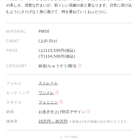
の美しさ。清楚な佇まいが、初々しい花嫁の姿と重なります。日常に溶け込
むようにさりげなく身に着けて、時を重ねていくおふたりに。
MATERIAL
Pt950
CARAT
(上)0.01ct
PRICE
(上)115,500円(税込)
(下)104,500円(税込)
CATEGORY
鋳造(ちゅうぞう)製法
フォルム
ストレート
セッティング
ワンメレ
スタイル
フェミニン
納期
お急ぎ仕上げ対応デザイン
価格帯
20万円～30万円
※価格は2本の指輪の合計額となります。
CLOSE