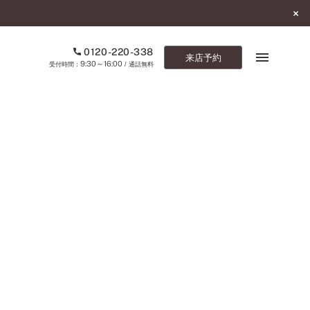
0120-220-338
来店予約
9:30～16:00
受付時間：
/ 通話無料
ブックマーク
ONLINE SHOP
ご来店予約
予約専用ダイヤル
0120-220-338
9:30～16:00
（受付時間：
・通話無料）
カタログ請求
お問い合わせ