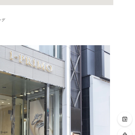
ング
るブライダルリング専門店。
広々とした店内ではゆっ