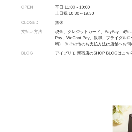
プロ
ペールブラウンゴールド
OPEN
平日 11:00～19:00
ン
土日祝 10:30～19:30
ブラ
CLOSED
無休
コンセプトシリーズ
支払い方法
現金、クレジットカード、PayPay、d払
プロ
オリジンビリーフ
Pay、WeChat Pay、銀聯、ブライダル
フラワリー
料) ※その他のお支払方法は店舗へお問
初空
ショ
BLOG
アイプリモ 新宿店のSHOP BLOGはこち
エトワル
店舗
スワハ
ご来
プレミオン