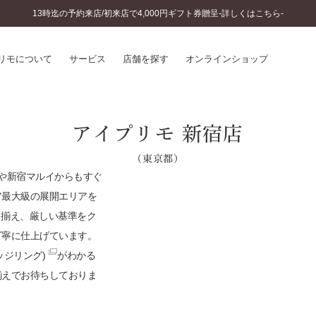
13時迄の予約来店/初来店で4,000円ギフト券贈呈-詳しくはこちら-
リモについて
サービス
店舗を探す
オンラインショップ
プリモについて
婚約指輪とは
アイプリモ 新宿店
結婚指輪とは
®
ソナルハンド診断
（東京都）
セットリングとは
インへのこだわり
や新宿マルイからもすぐ
エタニティリングとは
へのこだわり
ア最大級の展開エリアを
涯のメンテナンス
り揃え、厳しい基準をク
ニュース一覧
に店舗がある
丁寧に仕上げています。
お客様の声
ッジリング)
がわかる
SWEET STORIES
ビス
ショップブログ
揃えでお待ちしておりま
ターサービス
コラム
入方法・仕上げ日数
よくあるご質問