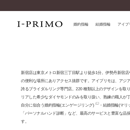
婚約指輪
結婚指輪
アイプ
婚約指輪一覧
アイ
結婚指輪一覧
パー
セットリング一覧
デザ
新宿店は東京メトロ新宿三丁目駅より徒歩1分。伊勢丹新宿店
エタニティリング一覧
品質
の便利な場所にありアクセス抜群です。アイプリモは、アジ
アニバーサリージュエリー一覧
一生
誇るブライダルリング専門店。220 種類以上のデザインを取
近く
リアした希少なダイヤモンドのみを取り扱い、熟練の職人が
コレクション
自分に似合う
婚約指輪(エンゲージリング)
・
結婚指輪(マリ
®
パーフェクトプロポーズリング
サー
「パーソナルハンド診断」など、最高のサービスと豊富な品
ダイヤモンドプロポーズ
アフ
す。
婚約ネックレス
ご購
ダイヤモンドシェイプコレクション