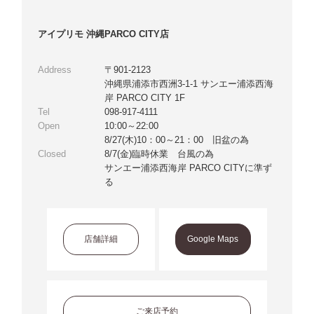
アイプリモ 沖縄PARCO CITY店
Address
〒901-2123
沖縄県浦添市西洲3-1-1 サンエー浦添西海
岸 PARCO CITY 1F
Tel
098-917-4111
Open
10:00～22:00
8/27(木)10：00～21：00 旧盆の為
Closed
8/7(金)臨時休業 台風の為
サンエー浦添西海岸 PARCO CITYに準ず
る
店舗詳細
Google Maps
ご来店予約