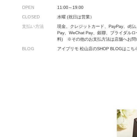
プロ
ペールブラウンゴールド
OPEN
11:00～19:00
ン
ブラ
CLOSED
水曜 (祝日は営業）
コンセプトシリーズ
支払い方法
現金、クレジットカード、PayPay、d払
Pay、WeChat Pay、銀聯、ブライダル
プロ
オリジンビリーフ
料) ※その他のお支払方法は店舗へお問
フラワリー
BLOG
アイプリモ 松山店のSHOP BLOGはこち
初空
ショ
エトワル
店舗
スワハ
ご来
プレミオン