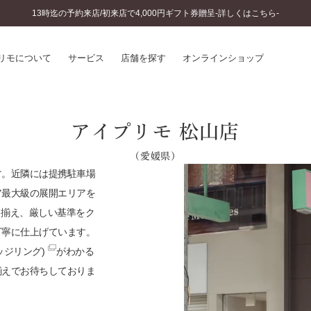
13時迄の予約来店/初来店で4,000円ギフト券贈呈-詳しくはこちら-
リモについて
サービス
店舗を探す
オンラインショップ
プリモについて
婚約指輪とは
アイプリモ 松山店
結婚指輪とは
®
ソナルハンド診断
（愛媛県）
セットリングとは
インへのこだわり
す。近隣には提携駐車場
エタニティリングとは
へのこだわり
ア最大級の展開エリアを
涯のメンテナンス
り揃え、厳しい基準をク
ニュース一覧
に店舗がある
丁寧に仕上げています。
お客様の声
ッジリング)
がわかる
SWEET STORIES
ビス
ショップブログ
揃えでお待ちしておりま
ターサービス
コラム
入方法・仕上げ日数
よくあるご質問