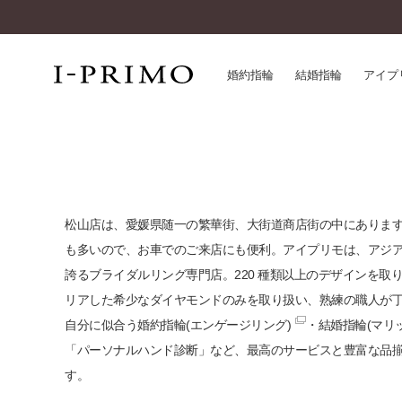
婚約指輪
結婚指輪
アイプ
婚約指輪一覧
アイ
結婚指輪一覧
パー
セットリング一覧
デザ
松山店は、愛媛県随一の繁華街、大街道商店街の中にありま
エタニティリング一覧
品質
も多いので、お車でのご来店にも便利。アイプリモは、アジ
アニバーサリージュエリー一覧
一生
誇るブライダルリング専門店。220 種類以上のデザインを取
近く
リアした希少なダイヤモンドのみを取り扱い、熟練の職人が
コレクション
自分に似合う
婚約指輪(エンゲージリング)
・
結婚指輪(マリ
®
パーフェクトプロポーズリング
サー
「パーソナルハンド診断」など、最高のサービスと豊富な品
ダイヤモンドプロポーズ
アフ
す。
婚約ネックレス
ご購
ダイヤモンドシェイプコレクション