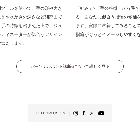
測ツールを使って、手の形や大き
「好み」×「手の特徴」から導き
長さや水かきの深さなど細部まで
る、あなたに似合う指輪の候補
。手の特徴を踏まえた上で、ジュ
ます。実際に試着してみること
ーディネーターが似合うデザイン
指輪がぐっとイメージしやすく
お伝えします。
パーソナルハンド診断
について詳しく見る
®
FOLLOW US ON