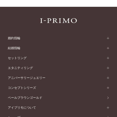
婚約指輪
婚約指輪 (エンゲージリング)
結婚指輪
婚約指輪一覧
結婚指輪 (マリッジリング)
セットリング
素材から選ぶ
結婚指輪一覧
セットリング
エタニティリング
プラチナ
フォルムから選ぶ
素材から選ぶ
セットリング一覧
エタニティリング
アニバーサリージュエリー
イエローゴールド
ストレートライン
プラチナ
セッティングから選ぶ
フォルムから選ぶ
素材から選ぶ
エタニティリング一覧
アニバーサリージュエリー
コンセプトシリーズ
ピンクゴールド
ウェーブライン
イエローゴールド
ソリテール
ストレートライン
スタイルから選ぶ
プラチナ
セッティングから選ぶ
素材から選ぶ
アニバーサリージュエリー一覧
コンセプトシリーズ
ペールブラウンゴールド
ペールブラウンゴールド
V字ライン
ピンクゴールド
ワンサイドメレ
ウェーブライン
シンプル
イエローゴールド
プレーン
価格帯から選ぶ
スタイルから選ぶ
プラチナ
ネックレス
コンビネーション
オリジンビリーフ
ペールブラウンゴールド
ダブルサイドメレ
アイプリモについて
V字ライン
フェミニン
ピンクゴールド
ワンメレ
50万円台～
シンプル
イエローゴールド
婚約指輪ガイド
ベビーリング
価格帯から選ぶ
フラワリー
コンビネーション
ラインメレ
モード
アイプリモについて
ペールブラウンゴールド