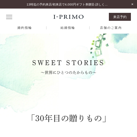
13時迄の予約来店/初来店で4,000円ギフト券贈呈-詳しくはこちら-
来店予約
婚約指輪
結婚指輪
店舗のご案内
SWEET STORIES
～世界にひとつのたからもの～
「30年目の贈りもの」