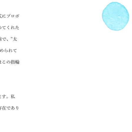
式にプロポ
めてくれた
で、“太
められて
はこの指輪
ます。私
存在であり