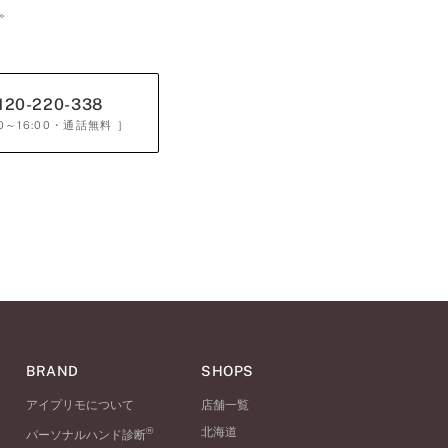
。
120-220-338
0～16:00
・通話無料 ］
BRAND
SHOPS
アイプリモについて
店舗一覧
®
北海道
パーソナルハンド診断