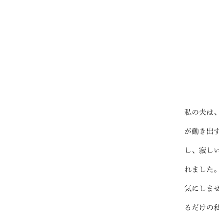
プロ
ペールブラウンゴールド
ン
ブラ
コンセプトシリーズ
プロ
オリジンビリーフ
フラワリー
初空
ショ
エトワル
店舗
スワハ
ご来
私の夫は
プレミオン
が動き出
し、寂し
れました
気にしま
るだけの