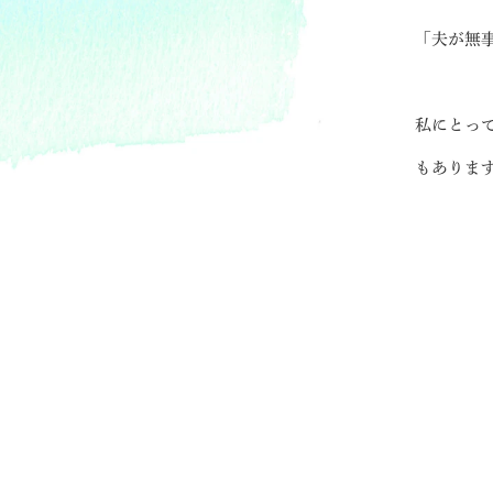
「夫が無
私にとっ
もありま