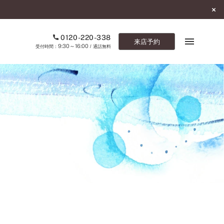
0120-220-338
来店予約
9:30～16:00
受付時間：
/ 通話無料
ブックマーク
ONLINE SHOP
ご来店予約
予約専用ダイヤル
0120-220-338
9:30～16:00
（受付時間：
・通話無料）
カタログ請求
お問い合わせ