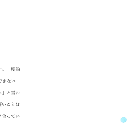
FOLLOW US ON
す。一度船
できない
い」と言わ
遅いことは
き合ってい