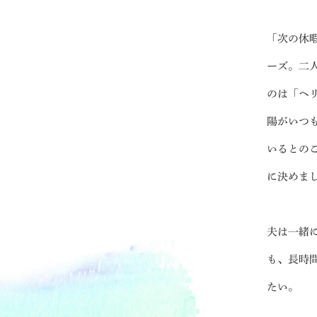
「次の休
ーズ。二
のは「ヘ
陽がいつ
いるとの
に決めま
夫は一緒
も、長時
たい。