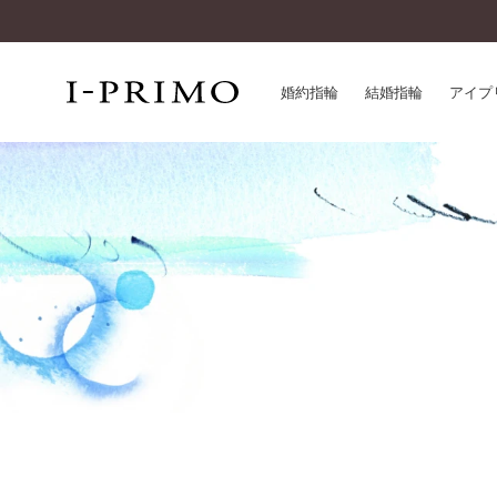
婚約指輪
結婚指輪
アイプ
婚約指輪一覧
アイ
結婚指輪一覧
パー
セットリング一覧
デザ
エタニティリング一覧
品質
アニバーサリージュエリー一覧
一生
近く
コレクション
®
パーフェクトプロポーズリング
サー
ダイヤモンドプロポーズ
アフ
婚約ネックレス
ご購
ダイヤモンドシェイプコレクション