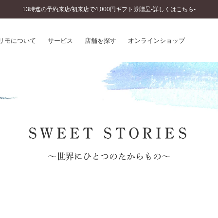
13時迄の予約来店/初来店で4,000円ギフト券贈呈-詳しくはこちら-
リモについて
サービス
店舗を探す
オンラインショップ
プリモについて
婚約指輪とは
結婚指輪とは
®
ソナルハンド診断
セットリングとは
インへのこだわり
エタニティリングとは
へのこだわり
SWEET STORIES
涯のメンテナンス
ニュース一覧
に店舗がある
～世界にひとつのたからもの～
お客様の声
SWEET STORIES
ビス
ショップブログ
ターサービス
コラム
入方法・仕上げ日数
よくあるご質問