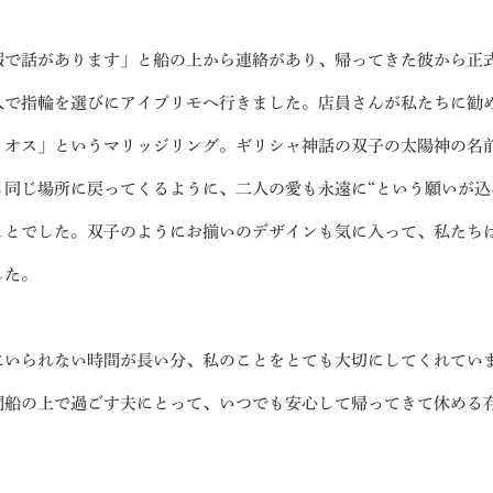
暇で話があります」と船の上から連絡があり、帰ってきた彼から正
人で指輪を選びにアイプリモへ行きました。店員さんが私たちに勧
リオス」というマリッジリング。ギリシャ神話の双子の太陽神の名前
も同じ場所に戻ってくるように、二人の愛も永遠に“という願いが込
ことでした。双子のようにお揃いのデザインも気に入って、私たち
した。
にいられない時間が長い分、私のことをとても大切にしてくれてい
間船の上で過ごす夫にとって、いつでも安心して帰ってきて休める