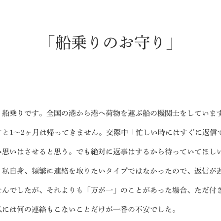
ミスダイヤモンド&バースストー
イダルアイテム
「船乗りのお守り」
ポーズサポート
ップ
一覧
店予約について
、船乗りです。全国の港から港へ荷物を運ぶ船の機関士をしていま
すと1〜2ヶ月は帰ってきません。交際中「忙しい時にはすぐに返信
い思いはさせると思う。でも絶対に返事はするから待っていてほし
。私自身、頻繁に連絡を取りたいタイプではなかったので、返信が
せんでしたが、それよりも「万が一」のことがあった場合、ただ付
私には何の連絡もこないことだけが一番の不安でした。