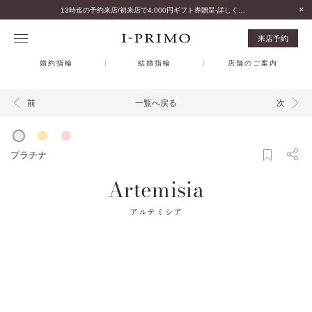
13時迄の予約来店/初来店で4,000円ギフト券贈呈-詳しくはこちら-
来店予約
婚約指輪
結婚指輪
店舗のご案内
一覧へ戻る
前
次
プラチナ
Artemisia
アルテミシア