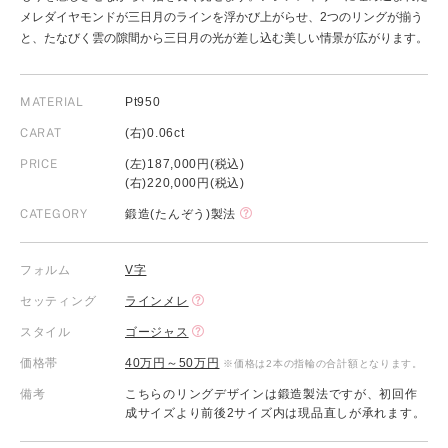
メレダイヤモンドが三日月のラインを浮かび上がらせ、2つのリングが揃う
と、たなびく雲の隙間から三日月の光が差し込む美しい情景が広がります。
MATERIAL
Pt950
CARAT
(右)0.06ct
PRICE
(左)187,000円(税込)
(右)220,000円(税込)
CATEGORY
鍛造(たんぞう)製法
フォルム
V字
セッティング
ラインメレ
スタイル
ゴージャス
価格帯
40万円～50万円
※価格は2本の指輪の合計額となります。
備考
こちらのリングデザインは鍛造製法ですが、初回作
成サイズより前後2サイズ内は現品直しが承れます。