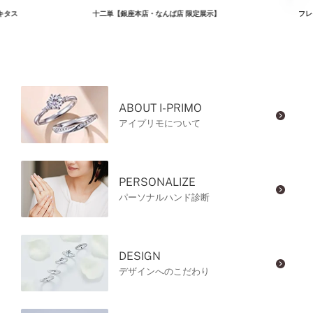
キタス
十二単【銀座本店・なんば店 限定展示】
フレ
ABOUT I-PRIMO
アイプリモについて
PERSONALIZE
パーソナルハンド診断
DESIGN
デザインへのこだわり