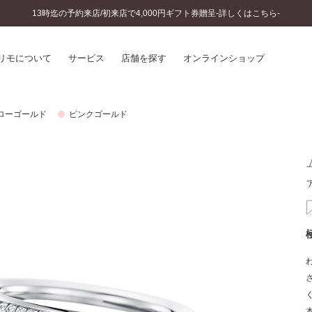
13時迄の予約来店/初来店で4,000円ギフト券贈呈-詳しくはこちら-
リモについて
サービス
店舗を探す
オンラインショップ
ローゴールド
ピンクゴールド
プリモについて
婚約指輪とは
結婚指輪とは
®
ソナルハンド診断
セットリングとは
インへのこだわり
エタニティリングとは
へのこだわり
涯のメンテナンス
ニュース一覧
に店舗がある
お客様の声
SWEET STORIES
ビス
ショップブログ
ターサービス
コラム
入方法・仕上げ日数
よくあるご質問