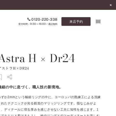
0120-220-338
来店予約
9:30～16:00
受付時間：
/ 通話無料
ブックマーク
Astra H
Dr24
×
ONLINE SHOP
アストラH×DR24
ご来店予約
予約専用ダイヤル
極細の中に息づく、職人技の新境地。
0120-220-338
9:30～16:00
（受付時間：
・通話無料）
わずか2mmという極細リングの中に、ヨーロッパの熟練工による洗練
されたテクニックが光る鍛造のマリッジリングです。指なじみがよ
カタログ請求
く、ディテールに宿る厚みを感じさせない工夫に知性を感じます。1
お問い合わせ
本でさらりと着けるもよし、他のリングとのコーディネートを楽しむ