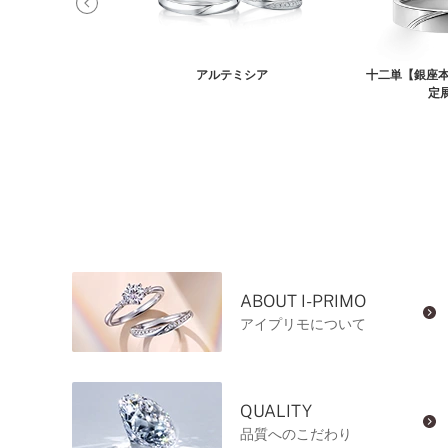
リキタス
アルテミシア
十二単【銀座本
定
ABOUT I-PRIMO
アイプリモについて
QUALITY
品質へのこだわり