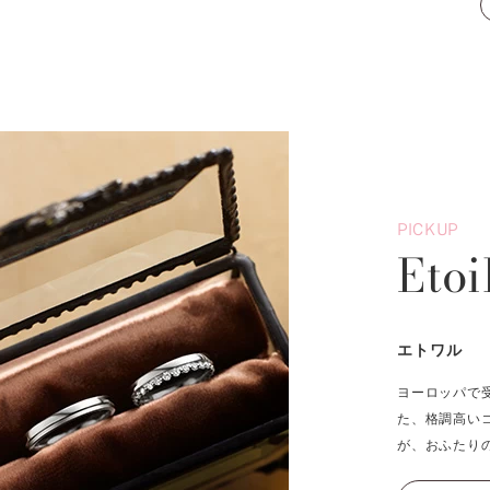
PICKUP
Etoi
エトワル
ヨーロッパで
た、格調高い
が、おふたり