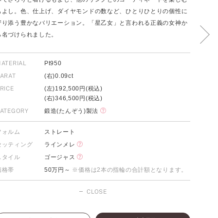
もよし。色、仕上げ、ダイヤモンドの数など、ひとりひとりの個性に
寄り添う豊かなバリエーション。「星乙女」と言われる正義の女神か
ら名づけられました。
FOLLOW US ON
ATERIAL
Pt950
ARAT
(右)0.09ct
RICE
(左)192,500円(税込)
(右)346,500円(税込)
ATEGORY
鍛造(たんぞう)製法
フォルム
ストレート
セッティング
ラインメレ
スタイル
ゴージャス
価格帯
50万円～
※価格は2本の指輪の合計額となります。
CLOSE