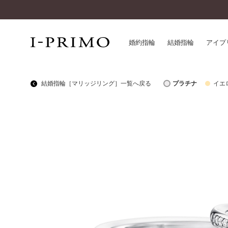
婚約指輪
結婚指輪
アイプ
結婚指輪［マリッジリング］一覧へ戻る
プラチナ
イエ
婚約指輪一覧
アイ
結婚指輪一覧
パー
セットリング一覧
デザ
エタニティリング一覧
品質
アニバーサリージュエリー一覧
一生
近く
コレクション
®
パーフェクトプロポーズリング
サー
ダイヤモンドプロポーズ
アフ
婚約ネックレス
ご購
ダイヤモンドシェイプコレクション