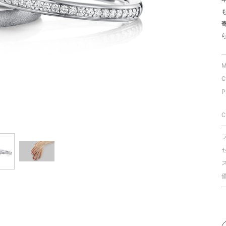
ミスダイヤモンド&バースストー
イダルアイテム
ポーズサポート
M
C
ップ
P
一覧
店予約について
C