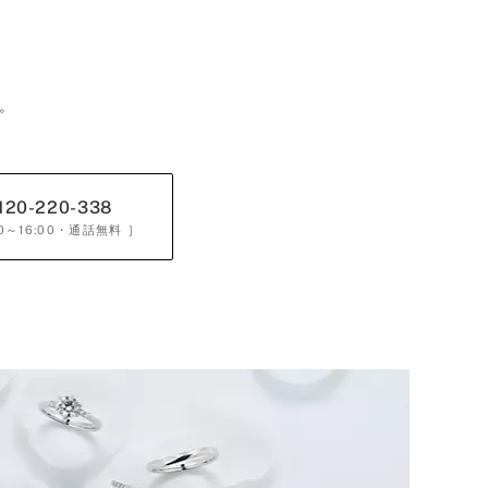
。
120-220-338
0～16:00
・通話無料 ］