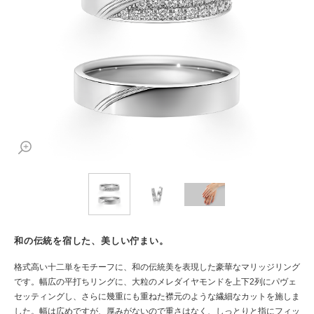
和の伝統を宿した、美しい佇まい。
格式高い十二単をモチーフに、和の伝統美を表現した豪華なマリッジリング
です。幅広の平打ちリングに、大粒のメレダイヤモンドを上下2列にパヴェ
セッティングし、さらに幾重にも重ねた襟元のような繊細なカットを施しま
した。幅は広めですが、厚みがないので重さはなく、しっとりと指にフィッ