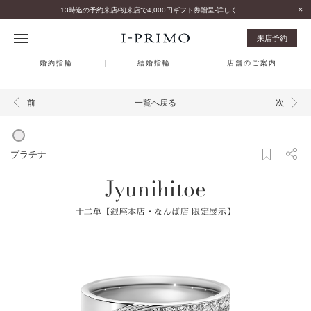
13時迄の予約来店/初来店で4,000円ギフト券贈呈-詳しくはこちら-
来店予約
婚約指輪
結婚指輪
店舗のご案内
一覧へ戻る
前
次
プラチナ
Jyunihitoe
十二単【銀座本店・なんば店 限定展示】