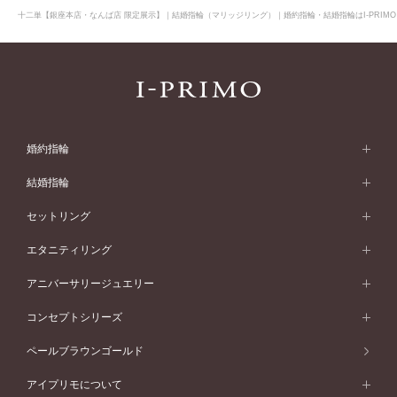
十二単【銀座本店・なんば店 限定展示】｜結婚指輪（マリッジリング）｜婚約指輪・結婚指輪はI-PRIMO
婚約指輪
婚約指輪 (エンゲージリング)
結婚指輪
婚約指輪一覧
結婚指輪 (マリッジリング)
セットリング
素材から選ぶ
結婚指輪一覧
セットリング
エタニティリング
プラチナ
フォルムから選ぶ
素材から選ぶ
セットリング一覧
エタニティリング
アニバーサリージュエリー
イエローゴールド
ストレートライン
プラチナ
セッティングから選ぶ
フォルムから選ぶ
素材から選ぶ
エタニティリング一覧
アニバーサリージュエリー
コンセプトシリーズ
ピンクゴールド
ウェーブライン
イエローゴールド
ソリテール
ストレートライン
スタイルから選ぶ
プラチナ
セッティングから選ぶ
素材から選ぶ
アニバーサリージュエリー一覧
コンセプトシリーズ
ペールブラウンゴールド
ペールブラウンゴールド
V字ライン
ピンクゴールド
ワンサイドメレ
ウェーブライン
シンプル
イエローゴールド
プレーン
価格帯から選ぶ
スタイルから選ぶ
プラチナ
ネックレス
コンビネーション
オリジンビリーフ
ペールブラウンゴールド
ダブルサイドメレ
アイプリモについて
V字ライン
フェミニン
ピンクゴールド
ワンメレ
50万円台～
シンプル
イエローゴールド
婚約指輪ガイド