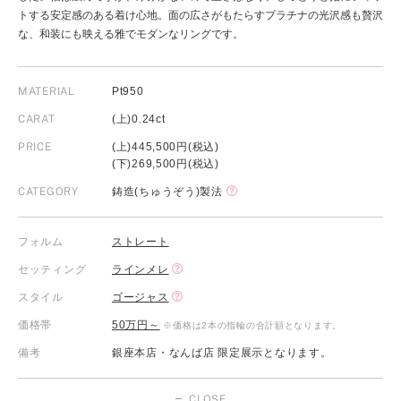
トする安定感のある着け心地。面の広さがもたらすプラチナの光沢感も贅沢
な、和装にも映える雅でモダンなリングです。
MATERIAL
Pt950
CARAT
(上)0.24ct
PRICE
(上)445,500円(税込)
(下)269,500円(税込)
CATEGORY
鋳造(ちゅうぞう)製法
フォルム
ストレート
セッティング
ラインメレ
スタイル
ゴージャス
価格帯
50万円～
※価格は2本の指輪の合計額となります。
備考
銀座本店・なんば店 限定展示となります。
CLOSE