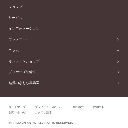
ベビーリング
価格帯から選ぶ
フラワリー
コンビネーション
ラインメレ
モード
アイプリモについて
ペールブラウンゴールド
セベラルメレ
ショップ
40万円台～
フェミニン
ピンクゴールド
ファッションリング
50万円～
婚約指輪 人気ランキング
結婚指輪 人気ランキング
初空
エレガント
コンビネーション
ラインメレ
30万円台～
®
モード
パーソナルハンド診断
店舗一覧
ペールブラウンゴールド
ブレスレット
サービス
40万円～50万円
婚約ネックレス
エトワル
ゴージャス
20万円台～
エレガント
ピアス
30万円～40万円
デザインへのこだわり
プロポーズサポート
スワハ
北海道
インフォメーション
ダイヤモンドシェイプコレクション
10万円台～
ゴージャス
イヤリング
20万円～30万円
品質へのこだわり
プレミオン
サービス
ご来店予約について
札幌店
ブックマーク
®
パーフェクトプロポーズリング
アニバーサリーギフト
10万円～20万円
一生涯のメンテナンス
函館店
アフターサービス
ニュース一覧
コラム
ダイヤモンドプロポーズ
取扱店)エヴァンスブライダル 旭川本店
近くに店舗がある
ご購入方法・仕上げ日数
お客様の声
コラム
オンラインショップ
プロミスダイヤモンド&バースストーン
東北
SWEET STORIES
ダイヤモンド
プロポーズ準備室
婚約指輪
ブライダルアイテム
仙台店
ショップブログ
結婚のきもち準備室
結婚指輪
青森店
公式アンバサダー
リング
弘前パークホテル店
よくあるご質問
プロポーズ
秋田店
サイトマップ
プライバシーポリシー
会社概要
採用情報
結婚関連
盛岡大通店
お問い合わせ
カタログ請求
山形店
関連コラム
© PRIMO JAPAN INC. ALL RIGHTS RESERVED.