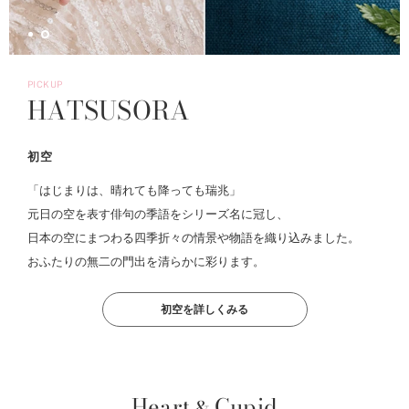
PICKUP
HATSUSORA
初空
「はじまりは、晴れても降っても瑞兆」
元日の空を表す俳句の季語をシリーズ名に冠し、
日本の空にまつわる四季折々の情景や物語を織り込みました。
おふたりの無二の門出を清らかに彩ります。
初空を詳しくみる
Heart
Cupid
&