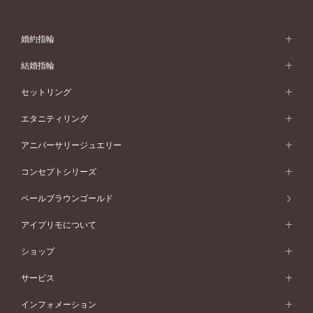
婚約指輪
婚約指輪 (エンゲージリング)
結婚指輪
婚約指輪一覧
結婚指輪 (マリッジリング)
セットリング
素材から選ぶ
結婚指輪一覧
セットリング
エタニティリング
プラチナ
フォルムから選ぶ
素材から選ぶ
セットリング一覧
エタニティリング
アニバーサリージュエリー
イエローゴールド
ストレートライン
プラチナ
セッティングから選ぶ
フォルムから選ぶ
素材から選ぶ
エタニティリング一覧
アニバーサリージュエリー
コンセプトシリーズ
ピンクゴールド
ウェーブライン
イエローゴールド
ソリテール
ストレートライン
スタイルから選ぶ
プラチナ
セッティングから選ぶ
素材から選ぶ
アニバーサリージュエリー一覧
コンセプトシリーズ
ペールブラウンゴールド
ペールブラウンゴールド
V字ライン
ピンクゴールド
ワンサイドメレ
ウェーブライン
シンプル
イエローゴールド
プレーン
価格帯から選ぶ
スタイルから選ぶ
プラチナ
ネックレス
コンビネーション
オリジンビリーフ
ペールブラウンゴールド
ダブルサイドメレ
アイプリモについて
V字ライン
フェミニン
ピンクゴールド
ワンメレ
50万円台～
シンプル
イエローゴールド
婚約指輪ガイド
ベビーリング
価格帯から選ぶ
フラワリー
コンビネーション
ラインメレ
モード
アイプリモについて
ペールブラウンゴールド
セベラルメレ
ショップ
40万円台～
フェミニン
ピンクゴールド
ファッションリング
50万円～
婚約指輪 人気ランキング
結婚指輪 人気ランキング
初空
エレガント
コンビネーション
ラインメレ
30万円台～
®
モード
パーソナルハンド診断
店舗一覧
ペールブラウンゴールド
ブレスレット
サービス
40万円～50万円
婚約ネックレス
エトワル
ゴージャス
20万円台～
エレガント
ピアス
30万円～40万円
デザインへのこだわり
プロポーズサポート
スワハ
北海道
インフォメーション
ダイヤモンドシェイプコレクション