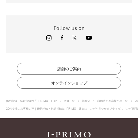
Follow us on
店舗のご案内
オンラインショップ
婚約指輪・結婚指輪の「I-PRIMO」TOP
店舗一覧
函館店
函館店のお客様の声一覧
2
20代女性のお客様の声｜婚約指輪・結婚指輪はI-PRIMO 運命のリングが見つかるブライダルリング専門店