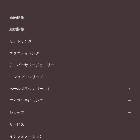
婚約指輪
婚約指輪 (エンゲージリング)
結婚指輪
婚約指輪一覧
結婚指輪 (マリッジリング)
セットリング
素材から選ぶ
結婚指輪一覧
セットリング
エタニティリング
プラチナ
フォルムから選ぶ
素材から選ぶ
セットリング一覧
エタニティリング
アニバーサリージュエリー
イエローゴールド
ストレートライン
プラチナ
セッティングから選ぶ
フォルムから選ぶ
素材から選ぶ
エタニティリング一覧
アニバーサリージュエリー
コンセプトシリーズ
ピンクゴールド
ウェーブライン
イエローゴールド
ソリテール
ストレートライン
スタイルから選ぶ
プラチナ
セッティングから選ぶ
素材から選ぶ
アニバーサリージュエリー一覧
コンセプトシリーズ
ペールブラウンゴールド
ペールブラウンゴールド
V字ライン
ピンクゴールド
ワンサイドメレ
ウェーブライン
シンプル
イエローゴールド
プレーン
価格帯から選ぶ
スタイルから選ぶ
プラチナ
ネックレス
コンビネーション
オリジンビリーフ
ペールブラウンゴールド
ダブルサイドメレ
アイプリモについて
V字ライン
フェミニン
ピンクゴールド
ワンメレ
50万円台～
シンプル
イエローゴールド
婚約指輪ガイド
ベビーリング
価格帯から選ぶ
フラワリー
コンビネーション
ラインメレ
モード
アイプリモについて
ペールブラウンゴールド
セベラルメレ
ショップ
40万円台～
フェミニン
ピンクゴールド
ファッションリング
50万円～
婚約指輪 人気ランキング
結婚指輪 人気ランキング
初空
エレガント
コンビネーション
ラインメレ
30万円台～
®
モード
パーソナルハンド診断
店舗一覧
ペールブラウンゴールド
ブレスレット
サービス
40万円～50万円
婚約ネックレス
エトワル
ゴージャス
20万円台～
エレガント
ピアス
30万円～40万円
デザインへのこだわり
プロポーズサポート
スワハ
北海道
インフォメーション
ダイヤモンドシェイプコレクション