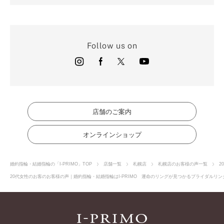
Follow us on
店舗のご案内
オンラインショップ
婚約指輪・結婚指輪の「I-PRIMO」TOP
店舗一覧
札幌店
札幌店のお客様の声一覧
2
20代女性のお客のお客様の声｜婚約指輪・結婚指輪はI-PRIMO 運命のリングが見つかるブライダルリング