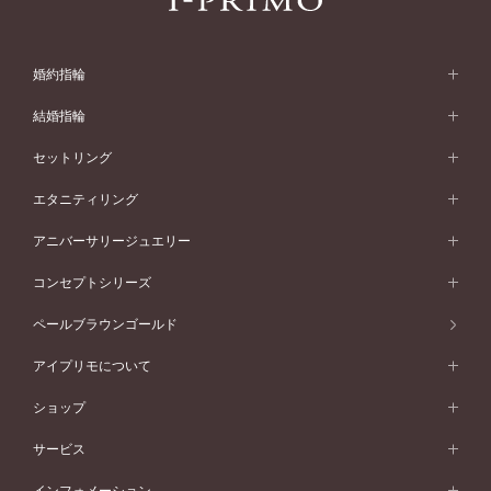
婚約指輪
婚約指輪 (エンゲージリング)
結婚指輪
婚約指輪一覧
結婚指輪 (マリッジリング)
セットリング
素材から選ぶ
結婚指輪一覧
セットリング
エタニティリング
プラチナ
フォルムから選ぶ
素材から選ぶ
セットリング一覧
エタニティリング
アニバーサリージュエリー
イエローゴールド
ストレートライン
プラチナ
セッティングから選ぶ
フォルムから選ぶ
素材から選ぶ
エタニティリング一覧
アニバーサリージュエリー
コンセプトシリーズ
ピンクゴールド
ウェーブライン
イエローゴールド
ソリテール
ストレートライン
スタイルから選ぶ
プラチナ
セッティングから選ぶ
素材から選ぶ
アニバーサリージュエリー一覧
コンセプトシリーズ
ペールブラウンゴールド
ペールブラウンゴールド
V字ライン
ピンクゴールド
ワンサイドメレ
ウェーブライン
シンプル
イエローゴールド
プレーン
価格帯から選ぶ
スタイルから選ぶ
プラチナ
ネックレス
コンビネーション
オリジンビリーフ
ペールブラウンゴールド
ダブルサイドメレ
アイプリモについて
V字ライン
フェミニン
ピンクゴールド
ワンメレ
50万円台～
シンプル
イエローゴールド
婚約指輪ガイド
ベビーリング
価格帯から選ぶ
フラワリー
コンビネーション
ラインメレ
モード
アイプリモについて
ペールブラウンゴールド
セベラルメレ
ショップ
40万円台～
フェミニン
ピンクゴールド
ファッションリング
50万円～
婚約指輪 人気ランキング
結婚指輪 人気ランキング
初空
エレガント
コンビネーション
ラインメレ
30万円台～
®
モード
パーソナルハンド診断
店舗一覧
ペールブラウンゴールド
ブレスレット
サービス
40万円～50万円
婚約ネックレス
エトワル
ゴージャス
20万円台～
エレガント
ピアス
30万円～40万円
デザインへのこだわり
プロポーズサポート
スワハ
北海道
インフォメーション