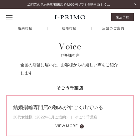
13時迄の予約来店/初来店で4,000円ギフト券贈呈-詳しくはこちら-
来店予約
婚約指輪
結婚指輪
店舗のご案内
Voice
お客様の声
全国の店舗に届いた、お客様からの嬉しい声をご紹介
します
そごう千葉店
結婚指輪専門店の強みがすごく出ている
20代女性様（2022年1月ご成約）
そごう千葉店
VIEW MORE