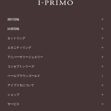
婚約指輪
婚約指輪 (エンゲージリング)
結婚指輪
婚約指輪一覧
結婚指輪 (マリッジリング)
セットリング
素材から選ぶ
結婚指輪一覧
セットリング
エタニティリング
プラチナ
フォルムから選ぶ
素材から選ぶ
セットリング一覧
エタニティリング
アニバーサリージュエリー
イエローゴールド
ストレートライン
プラチナ
セッティングから選ぶ
フォルムから選ぶ
素材から選ぶ
エタニティリング一覧
アニバーサリージュエリー
コンセプトシリーズ
ピンクゴールド
ウェーブライン
イエローゴールド
ソリテール
ストレートライン
スタイルから選ぶ
プラチナ
セッティングから選ぶ
素材から選ぶ
アニバーサリージュエリー一覧
コンセプトシリーズ
ペールブラウンゴールド
ペールブラウンゴールド
V字ライン
ピンクゴールド
ワンサイドメレ
ウェーブライン
シンプル
イエローゴールド
プレーン
価格帯から選ぶ
スタイルから選ぶ
プラチナ
ネックレス
コンビネーション
オリジンビリーフ
ペールブラウンゴールド
ダブルサイドメレ
アイプリモについて
V字ライン
フェミニン
ピンクゴールド
ワンメレ
50万円台～
シンプル
イエローゴールド
婚約指輪ガイド
ベビーリング
価格帯から選ぶ
フラワリー
コンビネーション
ラインメレ
モード
アイプリモについて
ペールブラウンゴールド
セベラルメレ
ショップ
40万円台～
フェミニン
ピンクゴールド
ファッションリング
50万円～
婚約指輪 人気ランキング
結婚指輪 人気ランキング
初空
エレガント
コンビネーション
ラインメレ
30万円台～
®
モード
パーソナルハンド診断
店舗一覧
ペールブラウンゴールド
ブレスレット
サービス
40万円～50万円
婚約ネックレス
エトワル
ゴージャス
20万円台～
エレガント