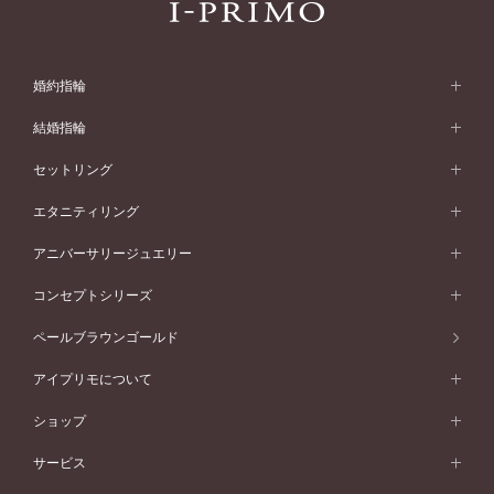
婚約指輪
婚約指輪 (エンゲージリング)
結婚指輪
婚約指輪一覧
結婚指輪 (マリッジリング)
セットリング
素材から選ぶ
結婚指輪一覧
セットリング
エタニティリング
プラチナ
フォルムから選ぶ
素材から選ぶ
セットリング一覧
エタニティリング
アニバーサリージュエリー
イエローゴールド
ストレートライン
プラチナ
セッティングから選ぶ
フォルムから選ぶ
素材から選ぶ
エタニティリング一覧
アニバーサリージュエリー
コンセプトシリーズ
ピンクゴールド
ウェーブライン
イエローゴールド
ソリテール
ストレートライン
スタイルから選ぶ
プラチナ
セッティングから選ぶ
素材から選ぶ
アニバーサリージュエリー一覧
コンセプトシリーズ
ペールブラウンゴールド
ペールブラウンゴールド
V字ライン
ピンクゴールド
ワンサイドメレ
ウェーブライン
シンプル
イエローゴールド
プレーン
価格帯から選ぶ
スタイルから選ぶ
プラチナ
ネックレス
コンビネーション
オリジンビリーフ
ペールブラウンゴールド
ダブルサイドメレ
アイプリモについて
V字ライン
フェミニン
ピンクゴールド
ワンメレ
50万円台～
シンプル
イエローゴールド
婚約指輪ガイド
ベビーリング
価格帯から選ぶ
フラワリー
コンビネーション
ラインメレ
モード
アイプリモについて
ペールブラウンゴールド
セベラルメレ
ショップ
40万円台～
フェミニン
ピンクゴールド
ファッションリング
50万円～
婚約指輪 人気ランキング
結婚指輪 人気ランキング
初空
エレガント
コンビネーション
ラインメレ
30万円台～
®
モード
パーソナルハンド診断
店舗一覧
ペールブラウンゴールド
ブレスレット
サービス
40万円～50万円
婚約ネックレス
エトワル
ゴージャス
20万円台～
エレガント