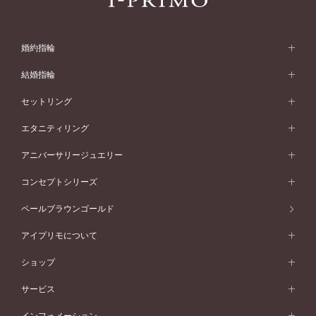
婚約指輪
婚約指輪 (エンゲージリング)
結婚指輪
婚約指輪一覧
結婚指輪 (マリッジリング)
セットリング
素材から選ぶ
結婚指輪一覧
セットリング
エタニティリング
プラチナ
フォルムから選ぶ
素材から選ぶ
セットリング一覧
エタニティリング
アニバーサリージュエリー
イエローゴールド
ストレートライン
プラチナ
セッティングから選ぶ
フォルムから選ぶ
素材から選ぶ
エタニティリング一覧
アニバーサリージュエリー
コンセプトシリーズ
ピンクゴールド
ウェーブライン
イエローゴールド
ソリテール
ストレートライン
スタイルから選ぶ
プラチナ
セッティングから選ぶ
素材から選ぶ
アニバーサリージュエリー一覧
コンセプトシリーズ
ペールブラウンゴールド
ペールブラウンゴールド
V字ライン
ピンクゴールド
ワンサイドメレ
ウェーブライン
シンプル
イエローゴールド
プレーン
価格帯から選ぶ
スタイルから選ぶ
プラチナ
ネックレス
コンビネーション
オリジンビリーフ
ペールブラウンゴールド
ダブルサイドメレ
アイプリモについて
V字ライン
フェミニン
ピンクゴールド
ワンメレ
50万円台～
シンプル
イエローゴールド
婚約指輪ガイド
ベビーリング
価格帯から選ぶ
フラワリー
コンビネーション
ラインメレ
モード
アイプリモについて
ペールブラウンゴールド
セベラルメレ
ショップ
40万円台～
フェミニン
ピンクゴールド
ファッションリング
50万円～
婚約指輪 人気ランキング
結婚指輪 人気ランキング
初空
エレガント
コンビネーション
ラインメレ
30万円台～
®
モード
パーソナルハンド診断
店舗一覧
ペールブラウンゴールド
ブレスレット
サービス
40万円～50万円
婚約ネックレス
エトワル
ゴージャス
20万円台～
エレガント
ピアス
30万円～40万円
デザインへのこだわり
プロポーズサポート
スワハ
北海道
インフォメーション