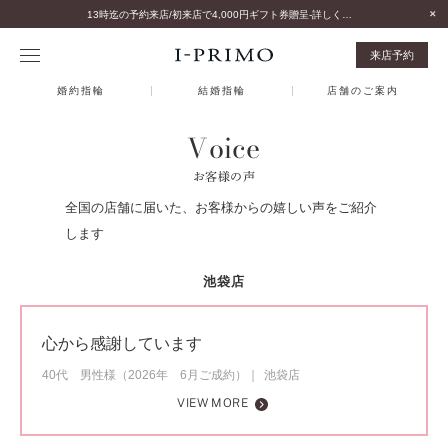
13時迄の予約来店/初来店で4,000円ギフト券贈呈-詳しくはこちら-
来店予約
婚約指輪
結婚指輪
店舗のご案内
Voice
お客様の声
全国の店舗に届いた、お客様からの嬉しい声をご紹介
します
池袋店
心から感謝しています
40代 男性様（2026年 6月ご成約）
池袋店
VIEW MORE