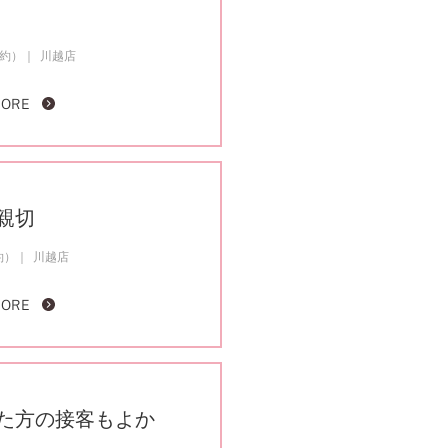
成約）
川越店
FOLLOW US ON
MORE
親切
約）
川越店
MORE
た方の接客もよか