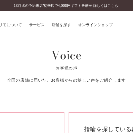
13時迄の予約来店/初来店で4,000円ギフト券贈呈-詳しくはこちら-
リモについて
サービス
店舗を探す
オンラインショップ
Voice
プリモについて
婚約指輪とは
結婚指輪とは
®
ソナルハンド診断
セットリングとは
お客様の声
インへのこだわり
エタニティリングとは
へのこだわり
全国の店舗に届いた、お客様からの嬉しい声をご紹介します
涯のメンテナンス
ニュース一覧
に店舗がある
お客様の声
SWEET STORIES
ビス
ショップブログ
ターサービス
コラム
入方法・仕上げ日数
指輪を探している
よくあるご質問