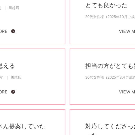
ミスダイヤモンド&バースストー
とても良かった
約）
川越店
イダルアイテム
20代女性様（2025年10月ご
ORE
VIEW 
ポーズサポート
ップ
一覧
思える
担当の方がとても
店予約について
約）
川越店
30代女性様（2025年8月ご成
ORE
VIEW 
さん提案していた
対応してくださっ