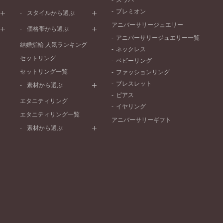
スワハ
ピンクゴールド
ウェーブライン
プレーン
プレミオン
ド
ペールブラウンゴールド
スタイルから選ぶ
V字ライン
ワンメレ
コンビネーション
アニバーサリージュエリー
シンプル
価格帯から選ぶ
セベラルメレ
フェミニン
アニバーサリージュエリー一覧
50万円～
ラインメレ
結婚指輪 人気ランキング
モード
ネックレス
40万円～50万円
セットリング
エレガント
ベビーリング
30万円～40万円
セットリング一覧
ゴージャス
ファッションリング
20万円～30万円
ブレスレット
素材から選ぶ
10万円～20万円
ピアス
プラチナ
エタニティリング
イヤリング
イエローゴールド
エタニティリング一覧
アニバーサリーギフト
ピンクゴールド
素材から選ぶ
ペールブラウンゴールド
プラチナ
コンビネーション
イエローゴールド
ピンクゴールド
ペールブラウンゴールド