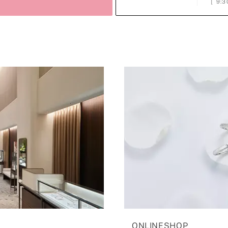
［
9:3
ONLINESHOP