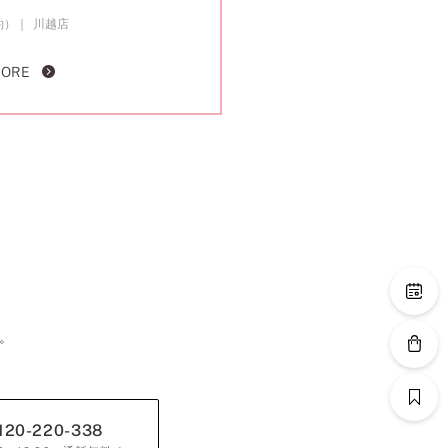
約）
川越店
MORE
。
120-220-338