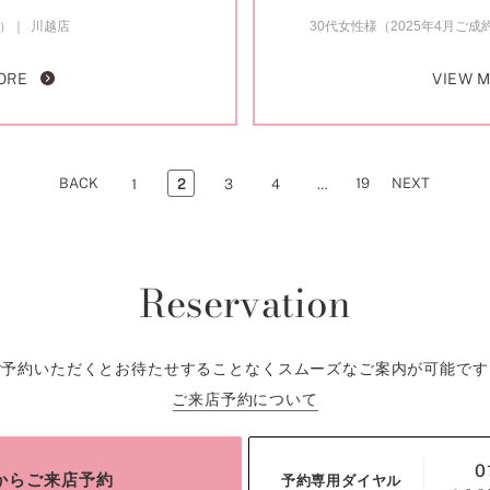
約）
川越店
30代女性様（2025年4月ご成
ORE
VIEW 
BACK
19
NEXT
1
2
3
4
…
Reservation
ご予約いただくとお待たせすることなくスムーズなご案内が可能です
ご来店予約について
0
bからご来店予約
予約専用ダイヤル