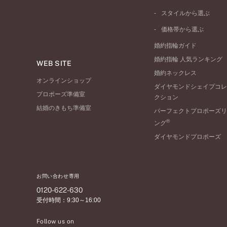
ピンクゴールド
ウェーブライン
ソリテール
ペールブラウンゴール
スタイルから選ぶ
V字ライン
ワンサイドメレ
コンビネーション
シンプル
価格帯から選ぶ
ダブルサイドメレ
フェミニン
50万円台～
ラインメレ
婚約指輪ガイド
モード
40万円台～
婚約指輪 人気ランキング
エレガント
WEB SITE
30万円台～
婚約ネックレス
ゴージャス
20万円台～
オンラインショップ
ダイヤモンドシェイプコレ
10万円台～
プロポーズ準備室
クション
結婚のきもち準備室
パーフェクトプロポーズリ
®
ング
ダイヤモンドプロポーズ
お問い合わせ専用
0120-622-630
受付時間：9:30～16:00
Follow us on