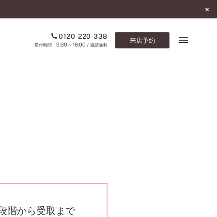
0120-220-338
来店予約
9:30～16:00
受付時間：
/ 通話無料
ブックマーク
ONLINE SHOP
ご来店予約
予約専用ダイヤル
0120-220-338
9:30～16:00
（受付時間：
・通話無料）
カタログ請求
お問い合わせ
段階から受取まで