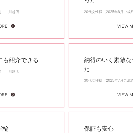
った
約）
川越店
20代女性様（2025年8月ご成
ORE
VIEW 
にも紹介できる
納得のいく素敵な
た
約）
川越店
30代女性様（2025年7月ご成
ORE
VIEW 
指輪
保証も安心