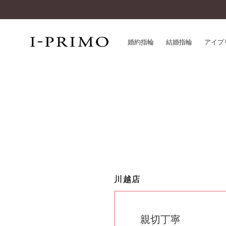
婚約指輪
結婚指輪
アイプ
婚約指輪一覧
アイ
結婚指輪一覧
パー
セットリング一覧
デザ
エタニティリング一覧
品質
アニバーサリージュエリー一覧
一生
近く
コレクション
川越店
®
パーフェクトプロポーズリング
サー
ダイヤモンドプロポーズ
アフ
婚約ネックレス
ご購
親切丁寧
ダイヤモンドシェイプコレクション