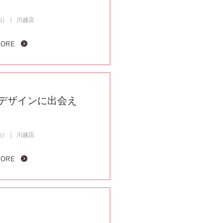
約）
川越店
MORE
デザインに出会え
約）
川越店
MORE