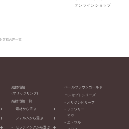
オンラインショップ
お客様の声一覧
結婚指輪
ペールブラウンゴールド
(マリッジリング)
コンセプトシリーズ
結婚指輪一覧
オリジンビリーフ
素材から選ぶ
フラワリー
初空
プラチナ
フォルムから選ぶ
エトワル
イエローゴールド
ストレートライン
セッティングから選ぶ