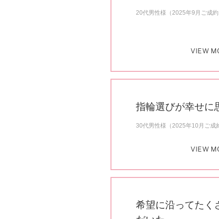
プロ
ペールブラウンゴールド
20代男性様（2025年9月ご成
ン
ブラ
コンセプトシリーズ
VIEW M
プロ
オリジンビリーフ
フラワリー
初空
ショ
エトワル
店舗
スワハ
指輪選びが幸せに
ご来
プレミオン
30代男性様（2025年10月ご成
VIEW M
希望に沿ってたく