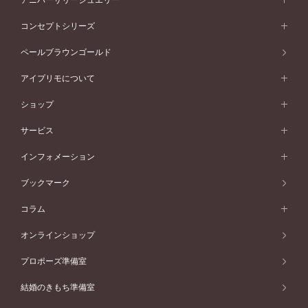
イエローゴールド
ストレートライン
プラチナ
セッティングから選ぶ
フォルムから選ぶ
素材から選ぶ
エタニティリング一覧
アニバーサリージュエリー
コンセプトシリーズ
ピンクゴールド
ウェーブライン
イエローゴールド
ソリテール
ストレートライン
スタイルから選ぶ
プラチナ
セッティングから選ぶ
素材から選ぶ
アニバーサリージュエリー一覧
コンセプトシリーズ
ペールブラウンゴールド
ペールブラウンゴールド
V字ライン
ピンクゴールド
ワンサイドメレ
ウェーブライン
シンプル
イエローゴールド
プレーン
価格帯から選ぶ
スタイルから選ぶ
プラチナ
ネックレス
コンビネーション
オリジンビリーフ
ペールブラウンゴールド
ダブルサイドメレ
アイプリモについて
V字ライン
フェミニン
ピンクゴールド
ワンメレ
50万円台～
シンプル
イエローゴールド
婚約指輪ガイド
ベビーリング
価格帯から選ぶ
フラワリー
コンビネーション
ラインメレ
モード
アイプリモについて
ペールブラウンゴールド
セベラルメレ
ショップ
40万円台～
フェミニン
ピンクゴールド
ファッションリング
50万円～
婚約指輪 人気ランキング
結婚指輪 人気ランキング
初空
エレガント
コンビネーション
ラインメレ
30万円台～
®
モード
パーソナルハンド診断
店舗一覧
ペールブラウンゴールド
ブレスレット
サービス
40万円～50万円
婚約ネックレス
エトワル
ゴージャス
20万円台～
エレガント
ピアス
30万円～40万円
デザインへのこだわり
プロポーズサポート
スワハ
北海道
インフォメーション
ダイヤモンドシェイプコレクション
10万円台～
ゴージャス
イヤリング
20万円～30万円
品質へのこだわり
プレミオン
サービス
ご来店予約について
札幌店
ブックマーク
®
パーフェクトプロポーズリング
アニバーサリーギフト
10万円～20万円
一生涯のメンテナンス
函館店
アフターサービス
ニュース一覧
コラム
ダイヤモンドプロポーズ
取扱店)エヴァンスブライダル 旭川本店
近くに店舗がある
ご購入方法・仕上げ日数
お客様の声
コラム
オンラインショップ
プロミスダイヤモンド&バースストーン
東北
SWEET STORIES
ダイヤモンド
プロポーズ準備室
婚約指輪
ブライダルアイテム
仙台店
ショップブログ
結婚のきもち準備室
結婚指輪
青森店
公式アンバサダー