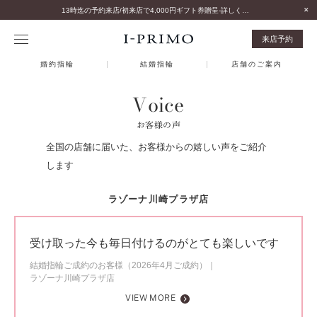
13時迄の予約来店/初来店で4,000円ギフト券贈呈-詳しくはこちら-
来店予約
婚約指輪
結婚指輪
店舗のご案内
Voice
お客様の声
全国の店舗に届いた、お客様からの嬉しい声をご紹介
します
ラゾーナ川崎プラザ店
受け取った今も毎日付けるのがとても楽しいです
結婚指輪ご成約のお客様（2026年4月ご成約）
ラゾーナ川崎プラザ店
VIEW MORE