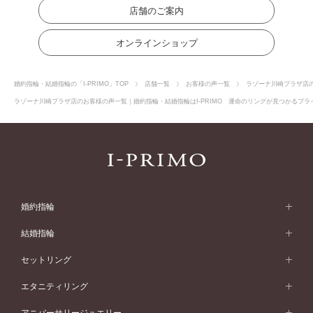
店舗のご案内
オンラインショップ
婚約指輪・結婚指輪の「I-PRIMO」TOP
店舗一覧
お客様の声一覧
ラゾーナ川崎プラザ店
ラゾーナ川崎プラザ店のお客様の声一覧｜婚約指輪・結婚指輪はI-PRIMO 運命のリングが見つかるブライ
婚約指輪
婚約指輪 (エンゲージリング)
結婚指輪
婚約指輪一覧
結婚指輪 (マリッジリング)
セットリング
素材から選ぶ
結婚指輪一覧
セットリング
エタニティリング
プラチナ
フォルムから選ぶ
素材から選ぶ
セットリング一覧
エタニティリング
アニバーサリージュエリー