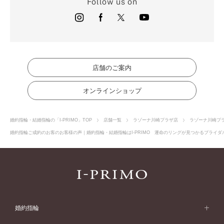
Follow us on
店舗のご案内
オンラインショップ
婚約指輪・結婚指輪の「I-PRIMO」TOP
店舗一覧
ラゾーナ川崎プラザ店
ラゾーナ川崎プ
婚約指輪ご成約のお客のお客様の声｜婚約指輪・結婚指輪はI-PRIMO 運命のリングが見つかるブライダル
婚約指輪