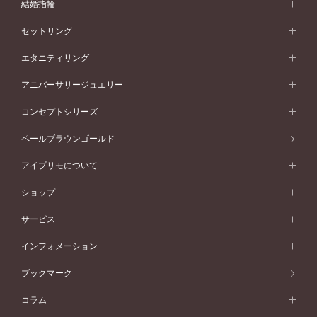
婚約指輪 (エンゲージリング)
結婚指輪
婚約指輪一覧
結婚指輪 (マリッジリング)
セットリング
素材から選ぶ
結婚指輪一覧
セットリング
エタニティリング
プラチナ
フォルムから選ぶ
素材から選ぶ
セットリング一覧
エタニティリング
アニバーサリージュエリー
イエローゴールド
ストレートライン
プラチナ
セッティングから選ぶ
フォルムから選ぶ
素材から選ぶ
エタニティリング一覧
アニバーサリージュエリー
コンセプトシリーズ
ピンクゴールド
ウェーブライン
イエローゴールド
ソリテール
ストレートライン
スタイルから選ぶ
プラチナ
セッティングから選ぶ
素材から選ぶ
アニバーサリージュエリー一覧
コンセプトシリーズ
ペールブラウンゴールド
ペールブラウンゴールド
V字ライン
ピンクゴールド
ワンサイドメレ
ウェーブライン
シンプル
イエローゴールド
プレーン
価格帯から選ぶ
スタイルから選ぶ
プラチナ
ネックレス
コンビネーション
オリジンビリーフ
ペールブラウンゴールド
ダブルサイドメレ
アイプリモについて
V字ライン
フェミニン
ピンクゴールド
ワンメレ
50万円台～
シンプル
イエローゴールド
婚約指輪ガイド
ベビーリング
価格帯から選ぶ
フラワリー
コンビネーション
ラインメレ
モード
アイプリモについて
ペールブラウンゴールド
セベラルメレ
ショップ
40万円台～
フェミニン
ピンクゴールド
ファッションリング
50万円～
婚約指輪 人気ランキング
結婚指輪 人気ランキング
初空
エレガント
コンビネーション
ラインメレ
30万円台～
®
モード
パーソナルハンド診断
店舗一覧
ペールブラウンゴールド
ブレスレット
サービス
40万円～50万円
婚約ネックレス
エトワル
ゴージャス
20万円台～
エレガント
ピアス
30万円～40万円
デザインへのこだわり
プロポーズサポート
スワハ
北海道
インフォメーション
ダイヤモンドシェイプコレクション
10万円台～
ゴージャス
イヤリング
20万円～30万円
品質へのこだわり
プレミオン
サービス
ご来店予約について
札幌店
ブックマーク
®
パーフェクトプロポーズリング
アニバーサリーギフト
10万円～20万円
一生涯のメンテナンス
函館店
アフターサービス
ニュース一覧
コラム
ダイヤモンドプロポーズ
取扱店)エヴァンスブライダル 旭川本店
近くに店舗がある