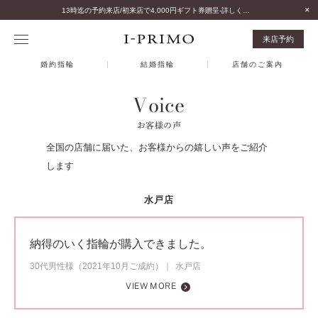
13時迄の予約来店/初来店で4,000円ギフト券贈呈-詳しくはこちら-
来店予約
婚約指輪
結婚指輪
店舗のご案内
Voice
お客様の声
全国の店舗に届いた、お客様からの嬉しい声をご紹介
します
水戸店
納得のいく指輪が購入できました。
30代男性様（2021年10月ご成約）
水戸店
VIEW MORE