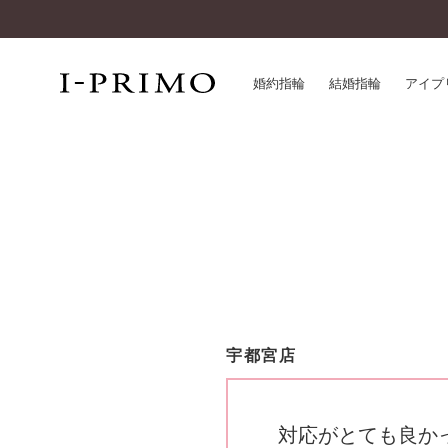
婚約指輪
結婚指輪
アイプ
婚約指輪一覧
アイ
結婚指輪一覧
パー
セットリング一覧
デザ
エタニティリング一覧
品質
アニバーサリージュエリー一覧
一生
近く
コレクション
宇都宮店
®
パーフェクトプロポーズリング
サー
ダイヤモンドプロポーズ
アフ
婚約ネックレス
ご購
対応がとても良か
ダイヤモンドシェイプコレクション