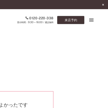
0120-220-338
来店予約
9:30～16:00
受付時間：
/ 通話無料
ブックマーク
ONLINE SHOP
ご来店予約
予約専用ダイヤル
0120-220-338
9:30～16:00
（受付時間：
・通話無料）
カタログ請求
お問い合わせ
よかったです