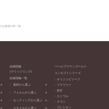
のお客様の声一覧
結婚指輪
ペールブラウンゴールド
(マリッジリング)
コンセプトシリーズ
結婚指輪一覧
オリジンビリーフ
素材から選ぶ
フラワリー
初空
プラチナ
フォルムから選ぶ
エトワル
イエローゴールド
ストレートライン
セッティングから選ぶ
スワハ
ピンクゴールド
ウェーブライン
プレーン
プレミオン
ド
ペールブラウンゴールド
スタイルから選ぶ