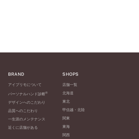
BRAND
SHOPS
アイプリモについて
店舗一覧
®
北海道
パーソナルハンド診断
東北
デザインへのこだわり
甲信越・北陸
品質へのこだわり
関東
一生涯のメンテナンス
東海
近くに店舗がある
関西