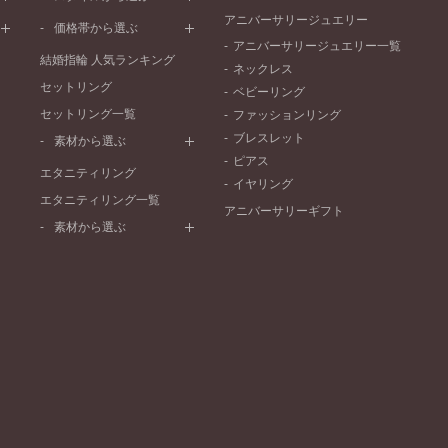
V字ライン
ワンメレ
コンビネーション
アニバーサリージュエリー
シンプル
価格帯から選ぶ
セベラルメレ
フェミニン
アニバーサリージュエリー一覧
50万円～
ラインメレ
結婚指輪 人気ランキング
モード
ネックレス
40万円～50万円
セットリング
エレガント
ベビーリング
30万円～40万円
セットリング一覧
ゴージャス
ファッションリング
20万円～30万円
ブレスレット
素材から選ぶ
10万円～20万円
ピアス
プラチナ
エタニティリング
イヤリング
イエローゴールド
エタニティリング一覧
アニバーサリーギフト
ピンクゴールド
素材から選ぶ
ペールブラウンゴールド
プラチナ
コンビネーション
イエローゴールド
ピンクゴールド
ペールブラウンゴールド