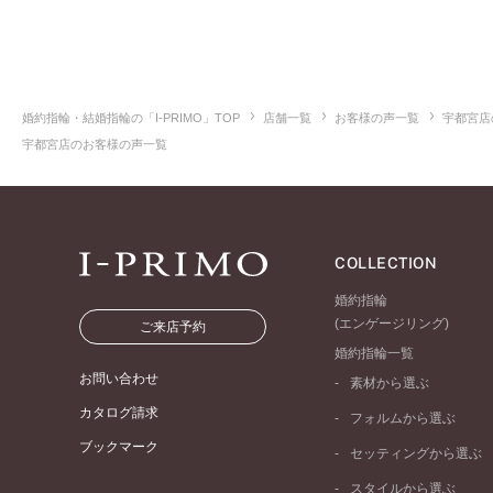
婚約指輪・結婚指輪の「I-PRIMO」TOP
店舗一覧
お客様の声一覧
宇都宮店
宇都宮店のお客様の声一覧
COLLECTION
婚約指輪
(エンゲージリング)
ご来店予約
婚約指輪一覧
お問い合わせ
素材から選ぶ
プラチナ
カタログ請求
フォルムから選ぶ
イエローゴールド
ブックマーク
ストレートライン
セッティングから選ぶ
ピンクゴールド
ウェーブライン
ソリテール
ペールブラウンゴール
スタイルから選ぶ