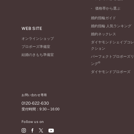
V字ライン
ワンサイドメレ
コンビネーション
シンプル
価格帯から選ぶ
ダブルサイドメレ
フェミニン
50万円台～
ラインメレ
婚約指輪ガイド
モード
40万円台～
婚約指輪 人気ランキング
エレガント
WEB SITE
30万円台～
婚約ネックレス
ゴージャス
20万円台～
オンラインショップ
ダイヤモンドシェイプコレ
10万円台～
プロポーズ準備室
クション
結婚のきもち準備室
パーフェクトプロポーズリ
®
ング
ダイヤモンドプロポーズ
お問い合わせ専用
0120-622-630
受付時間：9:30～16:00
Follow us on