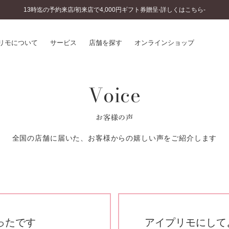
13時迄の予約来店/初来店で4,000円ギフト券贈呈-詳しくはこちら-
リモについて
サービス
店舗を探す
オンラインショップ
Voice
プリモについて
婚約指輪とは
結婚指輪とは
®
ソナルハンド診断
セットリングとは
お客様の声
インへのこだわり
エタニティリングとは
へのこだわり
全国の店舗に届いた、お客様からの嬉しい声をご紹介します
涯のメンテナンス
ニュース一覧
に店舗がある
お客様の声
SWEET STORIES
ビス
ショップブログ
ターサービス
コラム
入方法・仕上げ日数
ったです
アイプリモにして
よくあるご質問