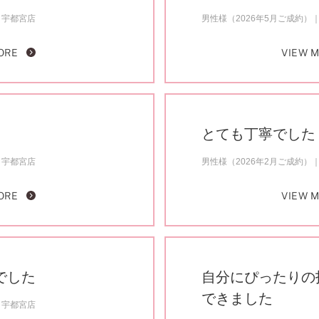
ミスダイヤモンド&バースストー
宇都宮店
男性様（2026年5月ご成約）
イダルアイテム
ORE
VIEW 
ポーズサポート
ップ
とても丁寧でした
一覧
店予約について
宇都宮店
男性様（2026年2月ご成約）
ORE
VIEW 
でした
自分にぴったりの
できました
宇都宮店