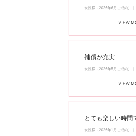
プロ
ペールブラウンゴールド
女性様（2026年6月ご成約）
ン
ブラ
VIEW M
コンセプトシリーズ
プロ
オリジンビリーフ
フラワリー
初空
ショ
補償が充実
エトワル
店舗
スワハ
ご来
女性様（2026年5月ご成約）
プレミオン
VIEW M
とても楽しい時間
女性様（2026年1月ご成約）