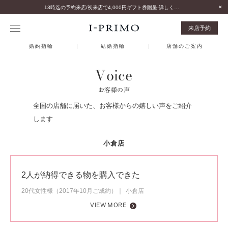
13時迄の予約来店/初来店で4,000円ギフト券贈呈-詳しくはこちら-
来店予約
婚約指輪
結婚指輪
店舗のご案内
Voice
お客様の声
全国の店舗に届いた、お客様からの嬉しい声をご紹介
します
小倉店
2人が納得できる物を購入できた
20代女性様（2017年10月ご成約）
小倉店
VIEW MORE