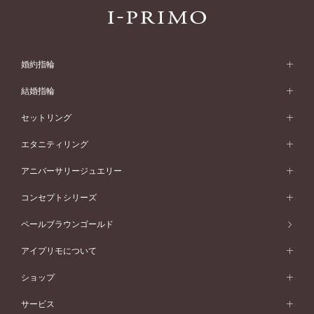
婚約指輪
婚約指輪 (エンゲージリング)
結婚指輪
婚約指輪一覧
結婚指輪 (マリッジリング)
セットリング
素材から選ぶ
結婚指輪一覧
セットリング
エタニティリング
プラチナ
フォルムから選ぶ
素材から選ぶ
セットリング一覧
エタニティリング
アニバーサリージュエリー
イエローゴールド
ストレートライン
プラチナ
セッティングから選ぶ
フォルムから選ぶ
素材から選ぶ
エタニティリング一覧
アニバーサリージュエリー
コンセプトシリーズ
ピンクゴールド
ウェーブライン
イエローゴールド
ソリテール
ストレートライン
スタイルから選ぶ
プラチナ
セッティングから選ぶ
素材から選ぶ
アニバーサリージュエリー一覧
コンセプトシリーズ
ペールブラウンゴールド
ペールブラウンゴールド
V字ライン
ピンクゴールド
ワンサイドメレ
ウェーブライン
シンプル
イエローゴールド
プレーン
価格帯から選ぶ
スタイルから選ぶ
プラチナ
ネックレス
コンビネーション
オリジンビリーフ
ペールブラウンゴールド
ダブルサイドメレ
アイプリモについて
V字ライン
フェミニン
ピンクゴールド
ワンメレ
50万円台～
シンプル
イエローゴールド
婚約指輪ガイド
ベビーリング
価格帯から選ぶ
フラワリー
コンビネーション
ラインメレ
モード
アイプリモについて
ペールブラウンゴールド
セベラルメレ
ショップ
40万円台～
フェミニン
ピンクゴールド
ファッションリング
50万円～
婚約指輪 人気ランキング
結婚指輪 人気ランキング
初空
エレガント
コンビネーション
ラインメレ
30万円台～
®
モード
パーソナルハンド診断
店舗一覧
ペールブラウンゴールド
ブレスレット
サービス
40万円～50万円
婚約ネックレス
エトワル