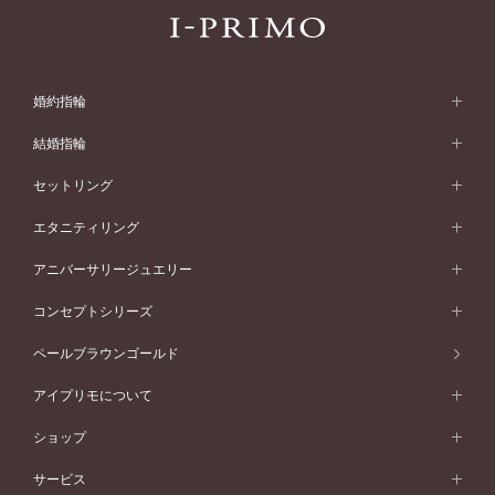
婚約指輪
婚約指輪 (エンゲージリング)
結婚指輪
婚約指輪一覧
結婚指輪 (マリッジリング)
セットリング
素材から選ぶ
結婚指輪一覧
セットリング
エタニティリング
プラチナ
フォルムから選ぶ
素材から選ぶ
セットリング一覧
エタニティリング
アニバーサリージュエリー
イエローゴールド
ストレートライン
プラチナ
セッティングから選ぶ
フォルムから選ぶ
素材から選ぶ
エタニティリング一覧
アニバーサリージュエリー
コンセプトシリーズ
ピンクゴールド
ウェーブライン
イエローゴールド
ソリテール
ストレートライン
スタイルから選ぶ
プラチナ
セッティングから選ぶ
素材から選ぶ
アニバーサリージュエリー一覧
コンセプトシリーズ
ペールブラウンゴールド
ペールブラウンゴールド
V字ライン
ピンクゴールド
ワンサイドメレ
ウェーブライン
シンプル
イエローゴールド
プレーン
価格帯から選ぶ
スタイルから選ぶ
プラチナ
ネックレス
コンビネーション
オリジンビリーフ
ペールブラウンゴールド
ダブルサイドメレ
アイプリモについて
V字ライン
フェミニン
ピンクゴールド
ワンメレ
50万円台～
シンプル
イエローゴールド
婚約指輪ガイド
ベビーリング
価格帯から選ぶ
フラワリー
コンビネーション
ラインメレ
モード
アイプリモについて
ペールブラウンゴールド
セベラルメレ
ショップ
40万円台～
フェミニン
ピンクゴールド
ファッションリング
50万円～
婚約指輪 人気ランキング
結婚指輪 人気ランキング
初空
エレガント
コンビネーション
ラインメレ
30万円台～
®
モード
パーソナルハンド診断
店舗一覧
ペールブラウンゴールド
ブレスレット
サービス
40万円～50万円
婚約ネックレス
エトワル