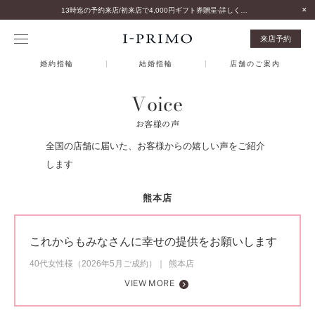
13時迄の予約来店/初来店で4,000円ギフト券贈呈-詳しくはこちら-
来店予約
婚約指輪
結婚指輪
店舗のご案内
Voice
お客様の声
全国の店舗に届いた、お客様からの嬉しい声をご紹介
します
熊本店
これからもみなさんに幸せの提供をお願いします
40代女性様（2026年5月ご成約）
熊本店
VIEW MORE