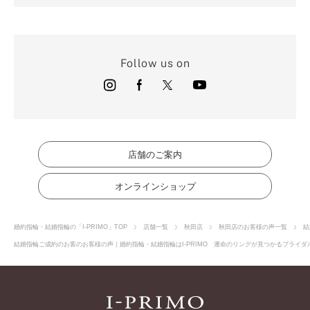
Follow us on
店舗のご案内
オンラインショップ
婚約指輪・結婚指輪の「I-PRIMO」TOP
店舗一覧
秋田店
秋田店のお客様の声一覧
結
結婚指輪ご成約のお客のお客様の声｜婚約指輪・結婚指輪はI-PRIMO 運命のリングが見つかるブライダル