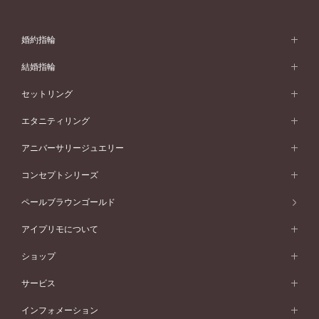
婚約指輪
婚約指輪 (エンゲージリング)
結婚指輪
婚約指輪一覧
結婚指輪 (マリッジリング)
セットリング
素材から選ぶ
結婚指輪一覧
セットリング
エタニティリング
プラチナ
フォルムから選ぶ
素材から選ぶ
セットリング一覧
エタニティリング
アニバーサリージュエリー
イエローゴールド
ストレートライン
プラチナ
セッティングから選ぶ
フォルムから選ぶ
素材から選ぶ
エタニティリング一覧
アニバーサリージュエリー
コンセプトシリーズ
ピンクゴールド
ウェーブライン
イエローゴールド
ソリテール
ストレートライン
スタイルから選ぶ
プラチナ
セッティングから選ぶ
素材から選ぶ
アニバーサリージュエリー一覧
コンセプトシリーズ
ペールブラウンゴールド
ペールブラウンゴールド
V字ライン
ピンクゴールド
ワンサイドメレ
ウェーブライン
シンプル
イエローゴールド
プレーン
価格帯から選ぶ
スタイルから選ぶ
プラチナ
ネックレス
コンビネーション
オリジンビリーフ
ペールブラウンゴールド
ダブルサイドメレ
アイプリモについて
V字ライン
フェミニン
ピンクゴールド
ワンメレ
50万円台～
シンプル
イエローゴールド
婚約指輪ガイド
ベビーリング
価格帯から選ぶ
フラワリー
コンビネーション
ラインメレ
モード
アイプリモについて
ペールブラウンゴールド
セベラルメレ
ショップ
40万円台～
フェミニン
ピンクゴールド
ファッションリング
50万円～
婚約指輪 人気ランキング
結婚指輪 人気ランキング
初空
エレガント
コンビネーション
ラインメレ
30万円台～
®
モード
パーソナルハンド診断
店舗一覧
ペールブラウンゴールド
ブレスレット
サービス
40万円～50万円
婚約ネックレス
エトワル
ゴージャス
20万円台～
エレガント
ピアス
30万円～40万円
デザインへのこだわり
プロポーズサポート
スワハ
北海道
インフォメーション
ダイヤモンドシェイプコレクション