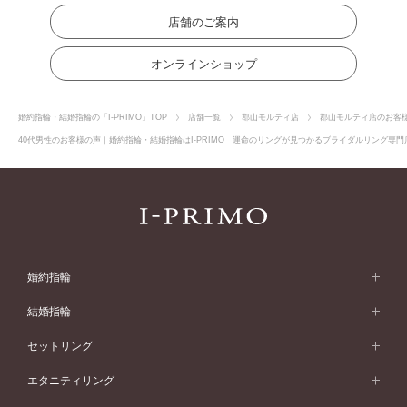
店舗のご案内
オンラインショップ
婚約指輪・結婚指輪の「I-PRIMO」TOP
店舗一覧
郡山モルティ店
郡山モルティ店のお客
40代男性のお客様の声｜婚約指輪・結婚指輪はI-PRIMO 運命のリングが見つかるブライダルリング専門店
婚約指輪
婚約指輪 (エンゲージリング)
結婚指輪
婚約指輪一覧
結婚指輪 (マリッジリング)
セットリング
素材から選ぶ
結婚指輪一覧
セットリング
エタニティリング
プラチナ
フォルムから選ぶ
素材から選ぶ