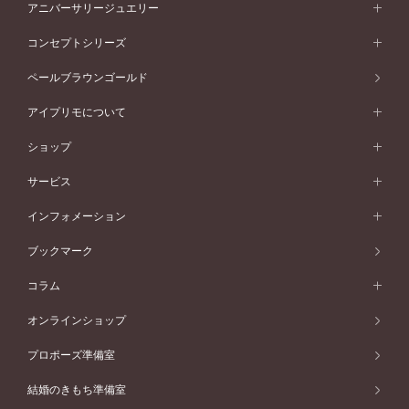
セットリング一覧
エタニティリング
アニバーサリージュエリー
イエローゴールド
ストレートライン
プラチナ
セッティングから選ぶ
フォルムから選ぶ
素材から選ぶ
エタニティリング一覧
アニバーサリージュエリー
コンセプトシリーズ
ピンクゴールド
ウェーブライン
イエローゴールド
ソリテール
ストレートライン
スタイルから選ぶ
プラチナ
セッティングから選ぶ
素材から選ぶ
アニバーサリージュエリー一覧
コンセプトシリーズ
ペールブラウンゴールド
ペールブラウンゴールド
V字ライン
ピンクゴールド
ワンサイドメレ
ウェーブライン
シンプル
イエローゴールド
プレーン
価格帯から選ぶ
スタイルから選ぶ
プラチナ
ネックレス
コンビネーション
オリジンビリーフ
ペールブラウンゴールド
ダブルサイドメレ
アイプリモについて
V字ライン
フェミニン
ピンクゴールド
ワンメレ
50万円台～
シンプル
イエローゴールド
婚約指輪ガイド
ベビーリング
価格帯から選ぶ
フラワリー
コンビネーション
ラインメレ
モード
アイプリモについて
ペールブラウンゴールド
セベラルメレ
ショップ
40万円台～
フェミニン
ピンクゴールド
ファッションリング
50万円～
婚約指輪 人気ランキング
結婚指輪 人気ランキング
初空
エレガント
コンビネーション
ラインメレ
30万円台～
®
モード
パーソナルハンド診断
店舗一覧
ペールブラウンゴールド
ブレスレット
サービス
40万円～50万円
婚約ネックレス
エトワル
ゴージャス
20万円台～
エレガント
ピアス
30万円～40万円
デザインへのこだわり
プロポーズサポート
スワハ
北海道
インフォメーション
ダイヤモンドシェイプコレクション
10万円台～
ゴージャス
イヤリング
20万円～30万円
品質へのこだわり
プレミオン
サービス
ご来店予約について
札幌店
ブックマーク
®
パーフェクトプロポーズリング
アニバーサリーギフト
10万円～20万円
一生涯のメンテナンス
函館店
アフターサービス
ニュース一覧
コラム
ダイヤモンドプロポーズ
取扱店)エヴァンスブライダル 旭川本店
近くに店舗がある
ご購入方法・仕上げ日数
お客様の声
コラム
オンラインショップ
プロミスダイヤモンド&バースストーン
東北
SWEET STORIES
ダイヤモンド
プロポーズ準備室
婚約指輪
ブライダルアイテム
仙台店
ショップブログ
結婚のきもち準備室
結婚指輪
青森店
公式アンバサダー