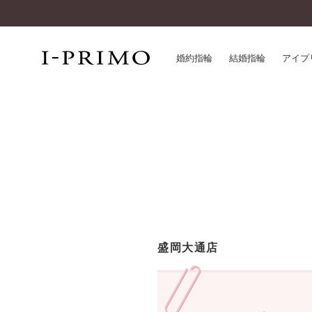
婚約指輪
結婚指輪
アイプ
婚約指輪一覧
アイ
結婚指輪一覧
パー
セットリング一覧
デザ
エタニティリング一覧
品質
アニバーサリージュエリー一覧
一生
近く
コレクション
盛岡大通店
®
パーフェクトプロポーズリング
サー
ダイヤモンドプロポーズ
アフ
婚約ネックレス
ご購
ダイヤモンドシェイプコレクション