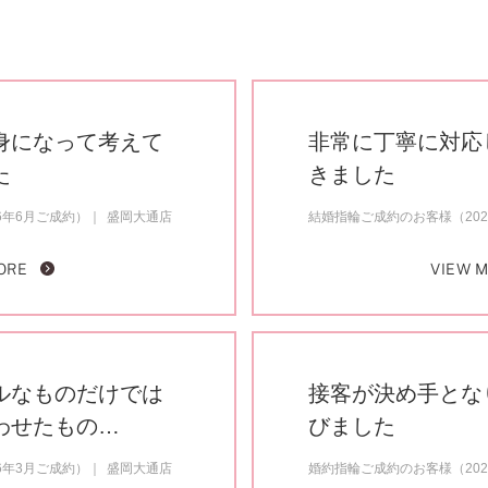
身になって考えて
非常に丁寧に対応
た
きました
6年6月ご成約）
盛岡大通店
結婚指輪ご成約のお客様（202
ORE
VIEW 
ルなものだけでは
接客が決め手とな
わせたもの…
びました
6年3月ご成約）
盛岡大通店
婚約指輪ご成約のお客様（202