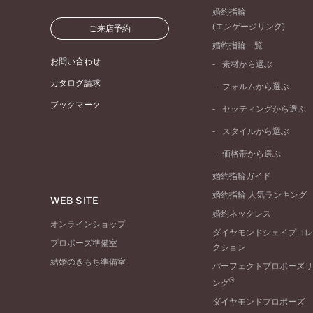
婚約指輪
(エンゲージリング)
ご来店予約
婚約指輪一覧
お問い合わせ
素材から選ぶ
プラチナ
カタログ請求
フォルムから選ぶ
イエローゴールド
ブックマーク
ストレートライン
セッティングから選ぶ
ピンクゴールド
ウェーブライン
ソリテール
ペールブラウンゴール
スタイルから選ぶ
V字ライン
ワンサイドメレ
コンビネーション
シンプル
価格帯から選ぶ
ダブルサイドメレ
フェミニン
50万円台～
ラインメレ
婚約指輪ガイド
モード
40万円台～
婚約指輪 人気ランキング
エレガント
WEB SITE
30万円台～
婚約ネックレス
ゴージャス
20万円台～
オンラインショップ
ダイヤモンドシェイプコレ
10万円台～
プロポーズ準備室
クション
結婚のきもち準備室
パーフェクトプロポーズリ
®
ング
ダイヤモンドプロポーズ