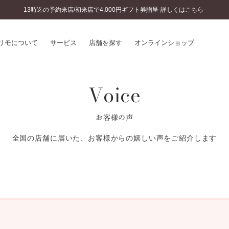
13時迄の予約来店/初来店で4,000円ギフト券贈呈-詳しくはこちら-
リモについて
サービス
店舗を探す
オンラインショップ
Voice
プリモについて
婚約指輪とは
結婚指輪とは
®
ソナルハンド診断
セットリングとは
お客様の声
インへのこだわり
エタニティリングとは
へのこだわり
全国の店舗に届いた、お客様からの嬉しい声をご紹介します
涯のメンテナンス
ニュース一覧
に店舗がある
お客様の声
SWEET STORIES
ビス
ショップブログ
ターサービス
コラム
入方法・仕上げ日数
よくあるご質問