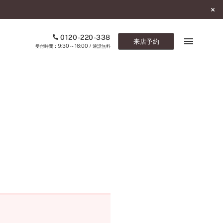
0120-220-338
来店予約
9:30～16:00
受付時間：
/ 通話無料
ブックマーク
ONLINE SHOP
ご来店予約
予約専用ダイヤル
0120-220-338
9:30～16:00
（受付時間：
・通話無料）
カタログ請求
お問い合わせ