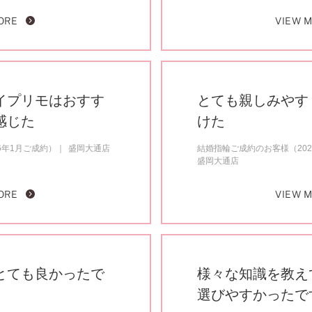
ORE
VIEW 
イプリモはおすす
とても親しみやす
感じた
けた
6年1月ご成約）
盛岡大通店
結婚指輪ご成約のお客様（202
盛岡大通店
ORE
VIEW 
とても良かったで
様々な知識を教え
選びやすかったで