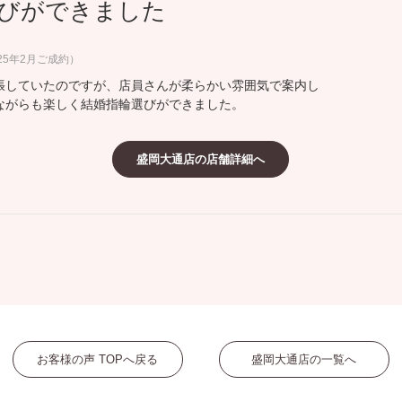
びができました
ミスダイヤモンド&バースストー
イダルアイテム
25年2月ご成約）
張していたのですが、店員さんが柔らかい雰囲気で案内し
ポーズサポート
ながらも楽しく結婚指輪選びができました。
ップ
盛岡大通店の店舗詳細へ
一覧
店予約について
お客様の声 TOPへ戻る
盛岡大通店の一覧へ