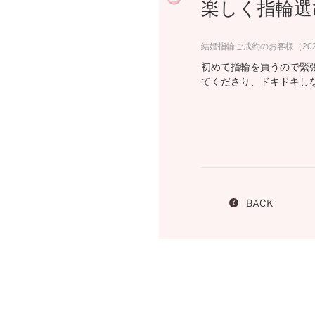
楽しく指輪選
プロ
ペールブラウンゴールド
ン
ブラ
結婚指輪ご成約のお客様（20
コンセプトシリーズ
初めて指輪を買うので緊
プロ
オリジンビリーフ
てくださり、ドキドキし
フラワリー
初空
ショ
エトワル
店舗
スワハ
ご来
プレミオン
BACK