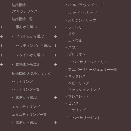
結婚指輪
ペールブラウンゴールド
(マリッジリング)
コンセプトシリーズ
結婚指輪一覧
オリジンビリーフ
素材から選ぶ
フラワリー
初空
プラチナ
フォルムから選ぶ
エトワル
イエローゴールド
ストレートライン
セッティングから選ぶ
スワハ
ピンクゴールド
ウェーブライン
プレーン
プレミオン
ド
ペールブラウンゴールド
スタイルから選ぶ
V字ライン
ワンメレ
コンビネーション
アニバーサリージュエリー
シンプル
価格帯から選ぶ
セベラルメレ
フェミニン
アニバーサリージュエリー一覧
50万円～
ラインメレ
結婚指輪 人気ランキング
モード
ネックレス
40万円～50万円
セットリング
エレガント
ベビーリング
30万円～40万円
セットリング一覧
ゴージャス
ファッションリング
20万円～30万円
ブレスレット
素材から選ぶ
10万円～20万円
ピアス
プラチナ
エタニティリング
イヤリング
イエローゴールド
エタニティリング一覧
アニバーサリーギフト
ピンクゴールド
素材から選ぶ
ペールブラウンゴールド
プラチナ