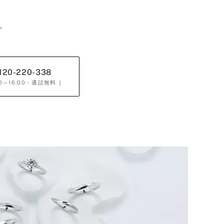
。
120-220-338
0～16:00
・通話無料 ］