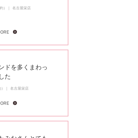
成約）
名古屋栄店
FOLLOW US ON
MORE
ンドを多くまわっ
した
約）
名古屋栄店
MORE