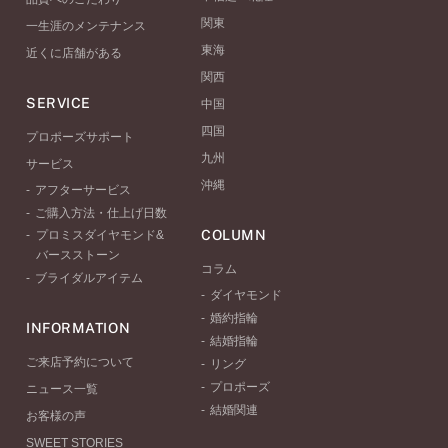
関東
一生涯のメンテナンス
東海
近くに店舗がある
関西
SERVICE
中国
四国
プロポーズサポート
九州
サービス
沖縄
アフターサービス
ご購入方法・仕上げ日数
COLUMN
プロミスダイヤモンド&
バースストーン
コラム
ブライダルアイテム
ダイヤモンド
婚約指輪
INFORMATION
結婚指輪
ご来店予約について
リング
プロポーズ
ニュース一覧
結婚関連
お客様の声
SWEET STORIES