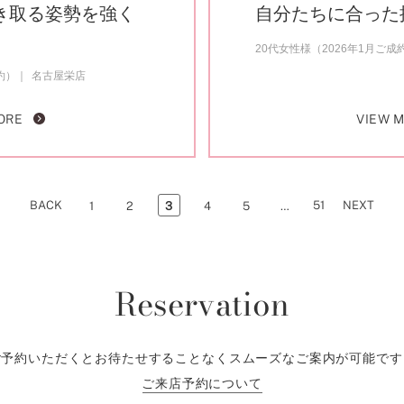
き取る姿勢を強く
自分たちに合った
20代女性様（2026年1月ご成
約）
名古屋栄店
ORE
VIEW 
BACK
51
NEXT
1
2
3
4
5
…
Reservation
ご予約いただくとお待たせすることなくスムーズなご案内が可能です
ご来店予約について