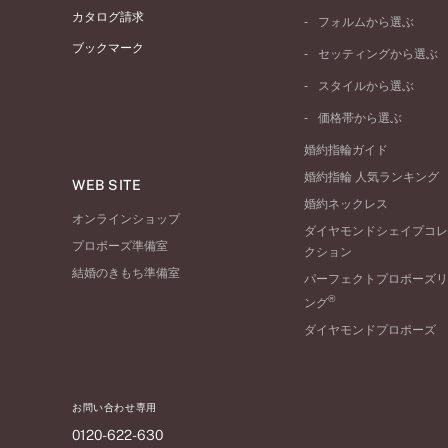
プラチナ
カタログ請求
フォルムから選ぶ
イエローゴールド
ブックマーク
ストレートライン
セッティングから選ぶ
ピンクゴールド
ウェーブライン
ソリテール
ペールブラウンゴール
スタイルから選ぶ
V字ライン
ワンサイドメレ
コンビネーション
シンプル
価格帯から選ぶ
ダブルサイドメレ
フェミニン
50万円台～
ラインメレ
婚約指輪ガイド
モード
40万円台～
婚約指輪 人気ランキング
エレガント
WEB SITE
30万円台～
婚約ネックレス
ゴージャス
20万円台～
オンラインショップ
ダイヤモンドシェイプコレ
10万円台～
プロポーズ準備室
クション
結婚のきもち準備室
パーフェクトプロポーズリ
®
ング
ダイヤモンドプロポーズ
お問い合わせ専用
0120-622-630