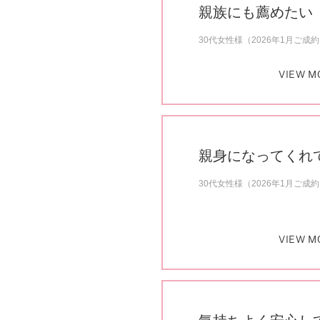
プロ
親族にも薦めたい
ペールブラウンゴールド
ン
ブラ
30代女性様（2026年1月ご成
コンセプトシリーズ
VIEW M
プロ
オリジンビリーフ
フラワリー
初空
ショ
エトワル
店舗
スワハ
親身になってくれ
ご来
プレミオン
30代女性様（2026年1月ご成
VIEW M