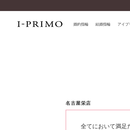
婚約指輪
結婚指輪
アイプ
婚約指輪一覧
アイ
結婚指輪一覧
パー
セットリング一覧
デザ
エタニティリング一覧
品質
アニバーサリージュエリー一覧
一生
近く
コレクション
名古屋栄店
®
パーフェクトプロポーズリング
サー
ダイヤモンドプロポーズ
アフ
婚約ネックレス
ご購
全てにおいて満足
ダイヤモンドシェイプコレクション