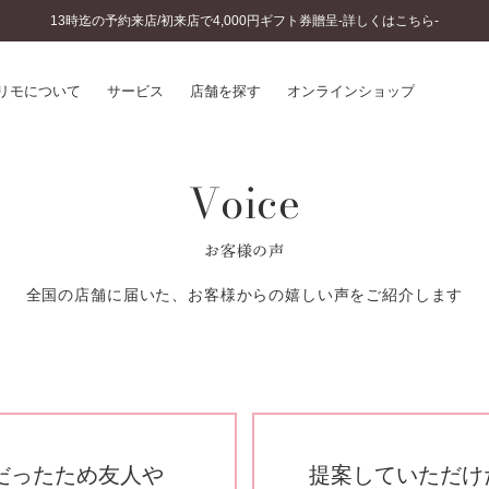
13時迄の予約来店/初来店で4,000円ギフト券贈呈-詳しくはこちら-
リモについて
サービス
店舗を探す
オンラインショップ
Voice
プリモについて
婚約指輪とは
結婚指輪とは
®
ソナルハンド診断
セットリングとは
お客様の声
インへのこだわり
エタニティリングとは
へのこだわり
全国の店舗に届いた、お客様からの嬉しい声をご紹介します
涯のメンテナンス
ニュース一覧
に店舗がある
お客様の声
SWEET STORIES
ビス
ショップブログ
ターサービス
コラム
入方法・仕上げ日数
だったため友人や
提案していただけ
よくあるご質問