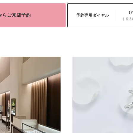
0
bからご来店予約
予約専用ダイヤル
［
9:3