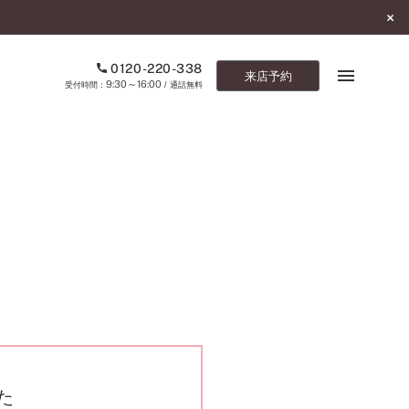
0120-220-338
来店予約
9:30～16:00
受付時間：
/ 通話無料
ブックマーク
ONLINE SHOP
ご来店予約
予約専用ダイヤル
0120-220-338
9:30～16:00
（受付時間：
・通話無料）
カタログ請求
お問い合わせ
た