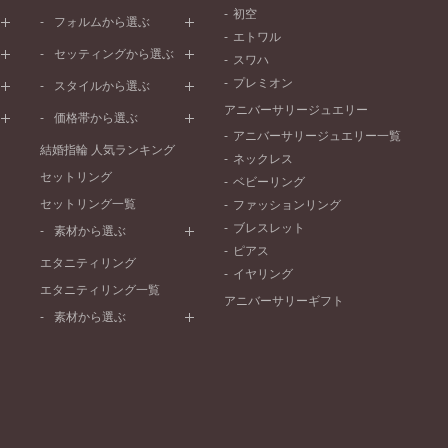
初空
プラチナ
フォルムから選ぶ
エトワル
イエローゴールド
ストレートライン
セッティングから選ぶ
スワハ
ピンクゴールド
ウェーブライン
プレーン
プレミオン
ド
ペールブラウンゴールド
スタイルから選ぶ
V字ライン
ワンメレ
コンビネーション
アニバーサリージュエリー
シンプル
価格帯から選ぶ
セベラルメレ
フェミニン
アニバーサリージュエリー一覧
50万円～
ラインメレ
結婚指輪 人気ランキング
モード
ネックレス
40万円～50万円
セットリング
エレガント
ベビーリング
30万円～40万円
セットリング一覧
ゴージャス
ファッションリング
20万円～30万円
ブレスレット
素材から選ぶ
10万円～20万円
ピアス
プラチナ
エタニティリング
イヤリング
イエローゴールド
エタニティリング一覧
アニバーサリーギフト
ピンクゴールド
素材から選ぶ
ペールブラウンゴールド
プラチナ
コンビネーション
イエローゴールド
ピンクゴールド
ペールブラウンゴールド