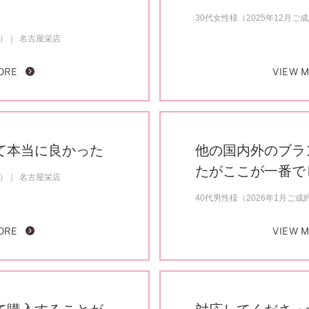
ミスダイヤモンド&バースストー
30代女性様（2025年12月ご
イダルアイテム
約）
名古屋栄店
ORE
VIEW 
ポーズサポート
ップ
一覧
て本当に良かった
他の国内外のブラ
店予約について
たがここが一番で
約）
名古屋栄店
40代男性様（2026年1月ご成
ORE
VIEW 