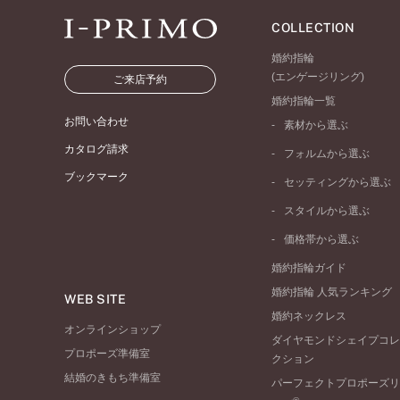
COLLECTION
婚約指輪
(エンゲージリング)
ご来店予約
婚約指輪一覧
お問い合わせ
素材から選ぶ
プラチナ
カタログ請求
フォルムから選ぶ
イエローゴールド
ブックマーク
ストレートライン
セッティングから選ぶ
ピンクゴールド
ウェーブライン
ソリテール
ペールブラウンゴール
スタイルから選ぶ
V字ライン
ワンサイドメレ
コンビネーション
シンプル
価格帯から選ぶ
ダブルサイドメレ
フェミニン
50万円台～
ラインメレ
婚約指輪ガイド
モード
40万円台～
婚約指輪 人気ランキング
エレガント
WEB SITE
30万円台～
婚約ネックレス
ゴージャス
20万円台～
オンラインショップ
ダイヤモンドシェイプコレ
10万円台～
プロポーズ準備室
クション
結婚のきもち準備室
パーフェクトプロポーズリ