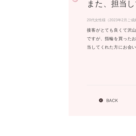
また、担当し
プロ
ペールブラウンゴールド
ン
ブラ
20代女性様（2023年2月ご成
コンセプトシリーズ
接客がとても良くて沢山
プロ
オリジンビリーフ
ですが、指輪を買った
フラワリー
当してくれた方にお会
初空
ショ
エトワル
店舗
スワハ
ご来
プレミオン
BACK