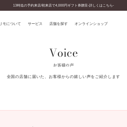
13時迄の予約来店/初来店で4,000円ギフト券贈呈-詳しくはこちら-
リモについて
サービス
店舗を探す
オンラインショップ
Voice
プリモについて
婚約指輪とは
結婚指輪とは
®
ソナルハンド診断
セットリングとは
お客様の声
インへのこだわり
エタニティリングとは
へのこだわり
全国の店舗に届いた、お客様からの嬉しい声をご紹介します
涯のメンテナンス
ニュース一覧
に店舗がある
お客様の声
SWEET STORIES
ビス
ショップブログ
ターサービス
コラム
入方法・仕上げ日数
よくあるご質問