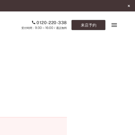
0120-220-338
来店予約
9:30～16:00
受付時間：
/ 通話無料
ブックマーク
ONLINE SHOP
ご来店予約
予約専用ダイヤル
0120-220-338
9:30～16:00
（受付時間：
・通話無料）
カタログ請求
お問い合わせ