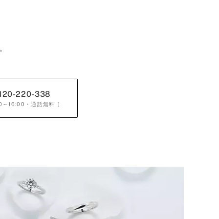
。
120-220-338
0～16:00
・通話無料 ］