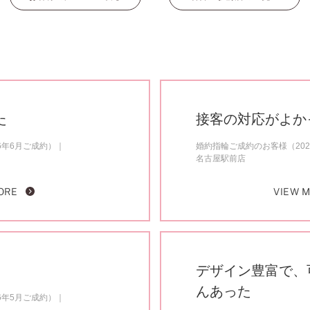
た
接客の対応がよか
6年6月ご成約）
婚約指輪ご成約のお客様（202
名古屋駅前店
ORE
VIEW 
デザイン豊富で、
んあった
6年5月ご成約）