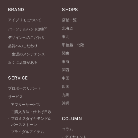
BRAND
SHOPS
アイプリモについて
店舗一覧
®
北海道
パーソナルハンド診断
東北
デザインへのこだわり
甲信越・北陸
品質へのこだわり
関東
一生涯のメンテナンス
東海
近くに店舗がある
関西
SERVICE
中国
四国
プロポーズサポート
九州
サービス
沖縄
アフターサービス
ご購入方法・仕上げ日数
COLUMN
プロミスダイヤモンド&
バースストーン
コラム
ブライダルアイテム
ダイヤモンド