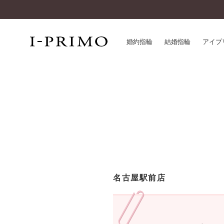
婚約指輪
結婚指輪
アイプ
婚約指輪一覧
アイ
結婚指輪一覧
パー
セットリング一覧
デザ
エタニティリング一覧
品質
アニバーサリージュエリー一覧
一生
近く
コレクション
名古屋駅前店
®
パーフェクトプロポーズリング
サー
ダイヤモンドプロポーズ
アフ
婚約ネックレス
ご購
ダイヤモンドシェイプコレクション