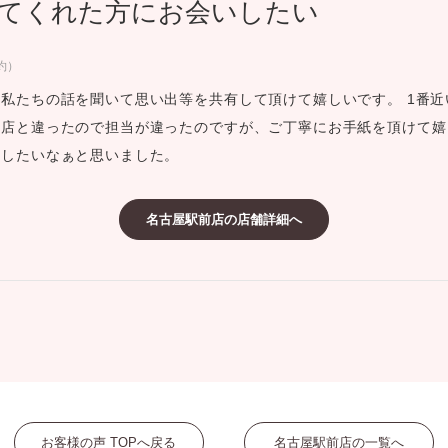
てくれた方にお会いしたい
ミスダイヤモンド&バースストー
イダルアイテム
約）
私たちの話を聞いて思い出等を共有して頂けて嬉しいです。 1番
ポーズサポート
お店と違ったので担当が違ったのですが、ご丁寧にお手紙を頂けて嬉
いしたいなぁと思いました。
ップ
一覧
名古屋駅前店の店舗詳細へ
店予約について
お客様の声 TOPへ戻る
名古屋駅前店の一覧へ