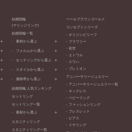
結婚指輪
ペールブラウンゴールド
(マリッジリング)
コンセプトシリーズ
結婚指輪一覧
オリジンビリーフ
素材から選ぶ
フラワリー
初空
プラチナ
フォルムから選ぶ
エトワル
イエローゴールド
ストレートライン
セッティングから選ぶ
スワハ
ピンクゴールド
ウェーブライン
プレーン
プレミオン
ド
ペールブラウンゴールド
スタイルから選ぶ
V字ライン
ワンメレ
コンビネーション
アニバーサリージュエリー
シンプル
価格帯から選ぶ
セベラルメレ
フェミニン
アニバーサリージュエリー一覧
50万円～
ラインメレ
結婚指輪 人気ランキング
モード
ネックレス
40万円～50万円
セットリング
エレガント
ベビーリング
30万円～40万円
セットリング一覧
ゴージャス
ファッションリング
20万円～30万円
ブレスレット
素材から選ぶ
10万円～20万円
ピアス
プラチナ
エタニティリング
イヤリング
イエローゴールド
エタニティリング一覧