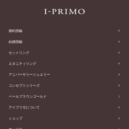
婚約指輪
婚約指輪 (エンゲージリング)
結婚指輪
婚約指輪一覧
結婚指輪 (マリッジリング)
セットリング
素材から選ぶ
結婚指輪一覧
セットリング
エタニティリング
プラチナ
フォルムから選ぶ
素材から選ぶ
セットリング一覧
エタニティリング
アニバーサリージュエリー
イエローゴールド
ストレートライン
プラチナ
セッティングから選ぶ
フォルムから選ぶ
素材から選ぶ
エタニティリング一覧
アニバーサリージュエリー
コンセプトシリーズ
ピンクゴールド
ウェーブライン
イエローゴールド
ソリテール
ストレートライン
スタイルから選ぶ
プラチナ
セッティングから選ぶ
素材から選ぶ
アニバーサリージュエリー一覧
コンセプトシリーズ
ペールブラウンゴールド
ペールブラウンゴールド
V字ライン
ピンクゴールド
ワンサイドメレ
ウェーブライン
シンプル
イエローゴールド
プレーン
価格帯から選ぶ
スタイルから選ぶ
プラチナ
ネックレス
コンビネーション
オリジンビリーフ
ペールブラウンゴールド
ダブルサイドメレ
アイプリモについて
V字ライン
フェミニン
ピンクゴールド
ワンメレ
50万円台～
シンプル
イエローゴールド
婚約指輪ガイド
ベビーリング
価格帯から選ぶ
フラワリー
コンビネーション
ラインメレ
モード
アイプリモについて
ペールブラウンゴールド
セベラルメレ
ショップ
40万円台～
フェミニン
ピンクゴールド
ファッションリング
50万円～
婚約指輪 人気ランキング
結婚指輪 人気ランキング
初空
エレガント
コンビネーション
ラインメレ
30万円台～
®
モード
パーソナルハンド診断
店舗一覧
ペールブラウンゴールド
ブレスレット