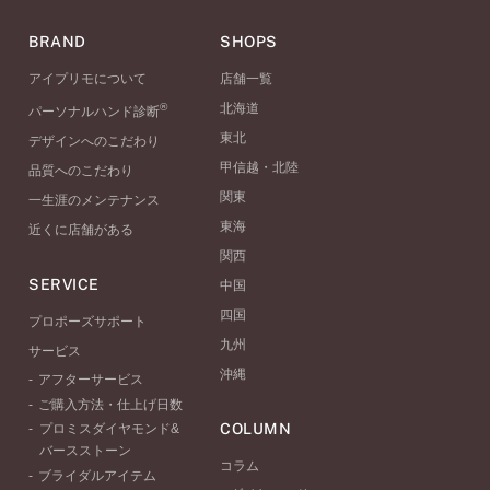
BRAND
SHOPS
アイプリモについて
店舗一覧
®
北海道
パーソナルハンド診断
東北
デザインへのこだわり
甲信越・北陸
品質へのこだわり
関東
一生涯のメンテナンス
東海
近くに店舗がある
関西
SERVICE
中国
四国
プロポーズサポート
九州
サービス
沖縄
アフターサービス
ご購入方法・仕上げ日数
COLUMN
プロミスダイヤモンド&
バースストーン
コラム
ブライダルアイテム