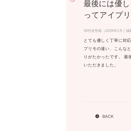
最後には優し
プロ
ペールブラウンゴールド
ン
ってアイプリ
ブラ
コンセプトシリーズ
30代女性様（2026年1月ご成
プロ
オリジンビリーフ
フラワリー
とても優しく丁寧に対応
初空
プリモの違い、こんな
ショ
エトワル
りがたかったです。 最
店舗
スワハ
いただきました。
ご来
プレミオン
BACK