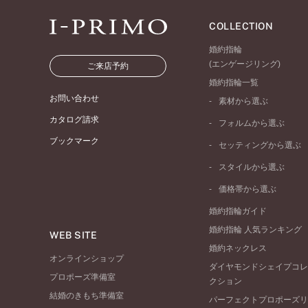
COLLECTION
婚約指輪
(エンゲージリング)
ご来店予約
婚約指輪一覧
お問い合わせ
素材から選ぶ
プラチナ
カタログ請求
フォルムから選ぶ
イエローゴールド
ブックマーク
ストレートライン
セッティングから選ぶ
ピンクゴールド
ウェーブライン
ソリテール
ペールブラウンゴール
スタイルから選ぶ
V字ライン
ワンサイドメレ
コンビネーション
シンプル
価格帯から選ぶ
ダブルサイドメレ
フェミニン
50万円台～
ラインメレ
婚約指輪ガイド
モード
40万円台～
婚約指輪 人気ランキング
エレガント
WEB SITE
30万円台～
婚約ネックレス
ゴージャス
20万円台～
オンラインショップ
ダイヤモンドシェイプコレ
10万円台～
プロポーズ準備室
クション
結婚のきもち準備室
パーフェクトプロポーズリ