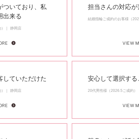
がついており、私
担当さんの対応が
用出来る
結婚指輪ご成約のお客様（20
約）
静岡店
ORE
VIEW 
客していただけた
安心して選択する
約）
静岡店
20代男性様（2026.5ご成約）
ORE
VIEW 