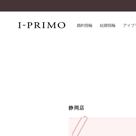
婚約指輪
結婚指輪
アイプ
婚約指輪一覧
アイ
結婚指輪一覧
パー
セットリング一覧
デザ
エタニティリング一覧
品質
アニバーサリージュエリー一覧
一生
近く
コレクション
静岡店
®
パーフェクトプロポーズリング
サー
ダイヤモンドプロポーズ
アフ
婚約ネックレス
ご購
ダイヤモンドシェイプコレクション