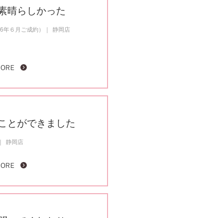
素晴らしかった
26年６月ご成約）
静岡店
MORE
ことができました
静岡店
MORE