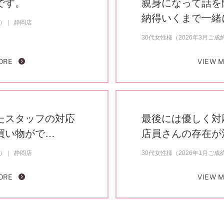
です。
親身になって話を
納得いくまで一緒
約）
静岡店
30代女性様（2026年3月ご成
ORE
VIEW 
たスタッフの対応
最後には優しく対
買い物がで…
店員さんの存在が
約）
静岡店
30代女性様（2026年1月ご成
ORE
VIEW 