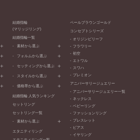
結婚指輪
ペールブラウンゴールド
(マリッジリング)
コンセプトシリーズ
結婚指輪一覧
オリジンビリーフ
素材から選ぶ
フラワリー
初空
プラチナ
フォルムから選ぶ
エトワル
イエローゴールド
ストレートライン
セッティングから選ぶ
スワハ
ピンクゴールド
ウェーブライン
プレーン
プレミオン
ド
ペールブラウンゴールド
スタイルから選ぶ
V字ライン
ワンメレ
コンビネーション
アニバーサリージュエリー
シンプル
価格帯から選ぶ
セベラルメレ
フェミニン
アニバーサリージュエリー一覧
50万円～
ラインメレ
結婚指輪 人気ランキング
モード
ネックレス
40万円～50万円
セットリング
エレガント
ベビーリング
30万円～40万円
セットリング一覧
ゴージャス
ファッションリング
20万円～30万円
ブレスレット
素材から選ぶ
10万円～20万円
ピアス
プラチナ
エタニティリング
イヤリング
イエローゴールド
エタニティリング一覧