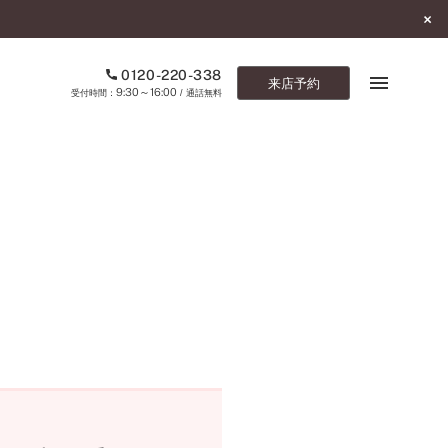
0120-220-338
来店予約
9:30～16:00
受付時間：
/ 通話無料
ブックマーク
ONLINE SHOP
ご来店予約
予約専用ダイヤル
0120-220-338
9:30～16:00
（受付時間：
・通話無料）
カタログ請求
お問い合わせ