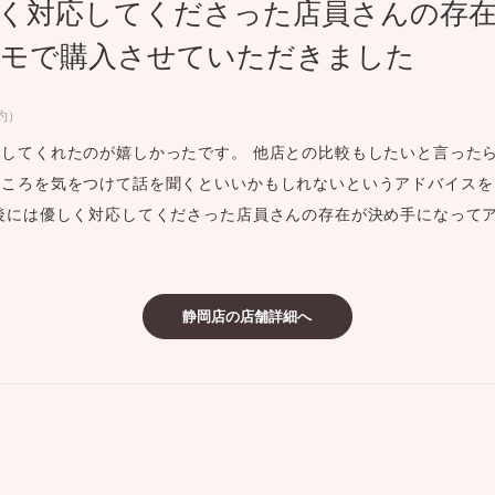
く対応してくださった店員さんの存
ミスダイヤモンド&バースストー
モで購入させていただきました
イダルアイテム
約）
ポーズサポート
してくれたのが嬉しかったです。 他店との比較もしたいと言った
ところを気をつけて話を聞くといいかもしれないというアドバイスを
ップ
後には優しく対応してくださった店員さんの存在が決め手になって
一覧
店予約について
静岡店の店舗詳細へ