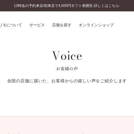
13時迄の予約来店/初来店で4,000円ギフト券贈呈-詳しくはこちら-
リモについて
サービス
店舗を探す
オンラインショップ
Voice
プリモについて
婚約指輪とは
結婚指輪とは
®
ソナルハンド診断
セットリングとは
お客様の声
インへのこだわり
エタニティリングとは
へのこだわり
全国の店舗に届いた、お客様からの嬉しい声をご紹介します
涯のメンテナンス
ニュース一覧
に店舗がある
お客様の声
SWEET STORIES
ビス
ショップブログ
ターサービス
コラム
入方法・仕上げ日数
よくあるご質問