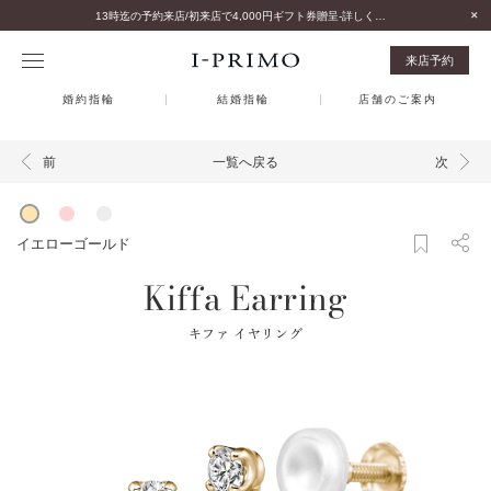
13時迄の予約来店/初来店で4,000円ギフト券贈呈-詳しくはこちら-
来店予約
婚約指輪
結婚指輪
店舗のご案内
一覧へ戻る
前
次
イエローゴールド
Kiffa Earring
キファ イヤリング