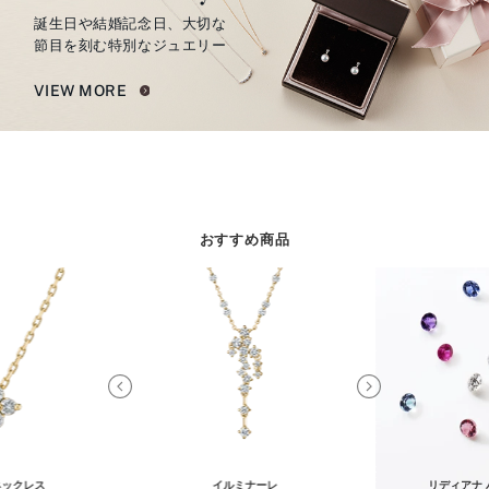
誕生日や結婚記念日、大切な
節目を刻む特別なジュエリー
VIEW MORE
おすすめ商品
ネックレス
イルミナーレ
リディアナ