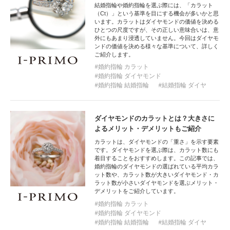
結婚指輪や婚約指輪を選ぶ際には、「カラット
（Ct）」という基準を目にする機会が多いかと思
います。カラットはダイヤモンドの価値を決める
ひとつの尺度ですが、その正しい意味合いは、意
外にもあまり浸透していません。今回はダイヤモ
ンドの価値を決める様々な基準について、詳しく
ご紹介します。
婚約指輪 カラット
婚約指輪 ダイヤモンド
婚約指輪 結婚指輪
結婚指輪 ダイヤ
ダイヤモンドのカラットとは？大きさに
よるメリット・デメリットもご紹介
カラットは、ダイヤモンドの「重さ」を示す要素
です。ダイヤモンドを選ぶ際は、カラット数にも
着目することをおすすめします。この記事では、
婚約指輪のダイヤモンドの選ばれている平均カラ
ット数や、カラット数が大きいダイヤモンド・カ
ラット数が小さいダイヤモンドを選ぶメリット・
デメリットをご紹介しています。
婚約指輪 カラット
婚約指輪 ダイヤモンド
婚約指輪 結婚指輪
結婚指輪 ダイヤ