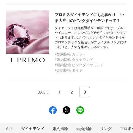
プロミスダイヤモンドにもお勧め！ い
ま大注目のピンクダイヤモンドって？
ダイヤモンドは無色透明が一般的ですが、ブルー
やイエロー、オレンジなど色が付いたダイヤモン
ドもあります｡なかでもピンクダイヤモンドはそ
のロマンチックな色合いがブライダルリングにぴ
ったりと、人気を集めているのです｡
婚約指輪 カラット
婚約指輪 ダイヤモンド
婚約指輪 ピンクダイヤモンド
結婚指輪 ダイヤ
BACK
1
2
3
ALL
ダイヤモンド
婚約指輪
結婚指輪
リング
プロポ