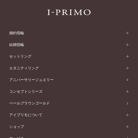
婚約指輪
婚約指輪 (エンゲージリング)
結婚指輪
婚約指輪一覧
結婚指輪 (マリッジリング)
セットリング
素材から選ぶ
結婚指輪一覧
セットリング
エタニティリング
プラチナ
フォルムから選ぶ
素材から選ぶ
セットリング一覧
エタニティリング
アニバーサリージュエリー
イエローゴールド
ストレートライン
プラチナ
セッティングから選ぶ
フォルムから選ぶ
素材から選ぶ
エタニティリング一覧
アニバーサリージュエリー
コンセプトシリーズ
ピンクゴールド
ウェーブライン
イエローゴールド
ソリテール
ストレートライン
スタイルから選ぶ
プラチナ
セッティングから選ぶ
素材から選ぶ
アニバーサリージュエリー一覧
コンセプトシリーズ
ペールブラウンゴールド
ペールブラウンゴールド
V字ライン
ピンクゴールド
ワンサイドメレ
ウェーブライン
シンプル
イエローゴールド
プレーン
価格帯から選ぶ
スタイルから選ぶ
プラチナ
ネックレス
コンビネーション
オリジンビリーフ
ペールブラウンゴールド
ダブルサイドメレ
アイプリモについて
V字ライン
フェミニン
ピンクゴールド
ワンメレ
50万円台～
シンプル
イエローゴールド
婚約指輪ガイド
ベビーリング
価格帯から選ぶ
フラワリー
コンビネーション
ラインメレ
モード
アイプリモについて
ペールブラウンゴールド
セベラルメレ
ショップ
40万円台～
フェミニン
ピンクゴールド
ファッションリング
50万円～
婚約指輪 人気ランキング
結婚指輪 人気ランキング
初空
エレガント
コンビネーション
ラインメレ
30万円台～
®
モード
パーソナルハンド診断
店舗一覧
ペールブラウンゴールド