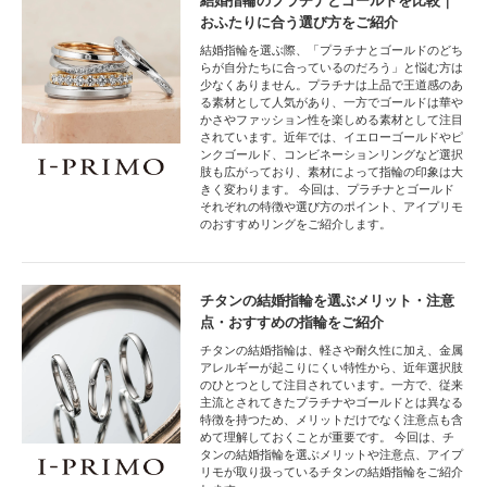
結婚指輪のプラチナとゴールドを比較｜
おふたりに合う選び方をご紹介
結婚指輪を選ぶ際、「プラチナとゴールドのどち
らが自分たちに合っているのだろう」と悩む方は
少なくありません。プラチナは上品で王道感のあ
る素材として人気があり、一方でゴールドは華や
かさやファッション性を楽しめる素材として注目
されています。近年では、イエローゴールドやピ
ンクゴールド、コンビネーションリングなど選択
肢も広がっており、素材によって指輪の印象は大
きく変わります。 今回は、プラチナとゴールド
それぞれの特徴や選び方のポイント、アイプリモ
のおすすめリングをご紹介します。
チタンの結婚指輪を選ぶメリット・注意
点・おすすめの指輪をご紹介
チタンの結婚指輪は、軽さや耐久性に加え、金属
アレルギーが起こりにくい特性から、近年選択肢
のひとつとして注目されています。一方で、従来
主流とされてきたプラチナやゴールドとは異なる
特徴を持つため、メリットだけでなく注意点も含
めて理解しておくことが重要です。 今回は、チ
タンの結婚指輪を選ぶメリットや注意点、アイプ
リモが取り扱っているチタンの結婚指輪をご紹介