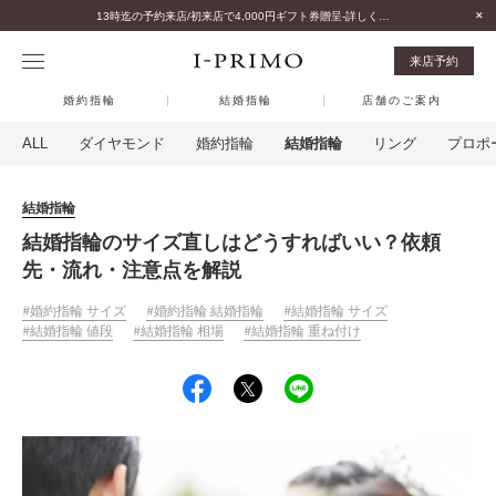
13時迄の予約来店/初来店で4,000円ギフト券贈呈-詳しくはこちら-
来店予約
婚約指輪
結婚指輪
店舗のご案内
ALL
ダイヤモンド
婚約指輪
結婚指輪
リング
プロポ
結婚指輪
結婚指輪のサイズ直しはどうすればいい？依頼
先・流れ・注意点を解説
婚約指輪 サイズ
婚約指輪 結婚指輪
結婚指輪 サイズ
結婚指輪 値段
結婚指輪 相場
結婚指輪 重ね付け