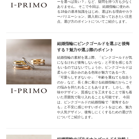
ーを選べば良い？」など、疑問を持つ方も少なく
ありません。 そこで今回は、結婚指輪に使われ
る18金の基本知識をはじめ、選ばれる理由やカラ
ーバリエーション、購入前に知っておきたい注意
点、選び方のポイントについてご紹介します。
結婚指輪にピンクゴールドを選ぶと後悔
する？魅力や選ぶ際のポイント
結婚指輪の素材を選ぶ際、「ピンクゴールドが気
になるけれど後悔しないかな」と不安を感じる方
もいるのではないでしょうか。ピンクゴールドは
柔らかく温かみのある色味が魅力である一方、
「可愛らしすぎないか」「年齢を重ねても似合う
のか」など、長く身に着ける結婚指輪だからこそ
の悩みを持たれることもあります。 しかし、色
味やデザイン、質感などを工夫することで落ち着
いた雰囲気で取り入れることも可能です。 今回
は、ピンクゴールドの結婚指輪で「後悔するか
も」と不安に感じやすいポイントをはじめ、魅力
や人気デザイン、後悔しにくくするための選び方
についてご紹介します。