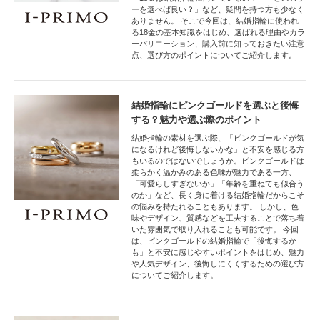
ーを選べば良い？」など、疑問を持つ方も少なく
ありません。 そこで今回は、結婚指輪に使われ
る18金の基本知識をはじめ、選ばれる理由やカラ
ーバリエーション、購入前に知っておきたい注意
点、選び方のポイントについてご紹介します。
結婚指輪にピンクゴールドを選ぶと後悔
する？魅力や選ぶ際のポイント
結婚指輪の素材を選ぶ際、「ピンクゴールドが気
になるけれど後悔しないかな」と不安を感じる方
もいるのではないでしょうか。ピンクゴールドは
柔らかく温かみのある色味が魅力である一方、
「可愛らしすぎないか」「年齢を重ねても似合う
のか」など、長く身に着ける結婚指輪だからこそ
の悩みを持たれることもあります。 しかし、色
味やデザイン、質感などを工夫することで落ち着
いた雰囲気で取り入れることも可能です。 今回
は、ピンクゴールドの結婚指輪で「後悔するか
も」と不安に感じやすいポイントをはじめ、魅力
や人気デザイン、後悔しにくくするための選び方
についてご紹介します。