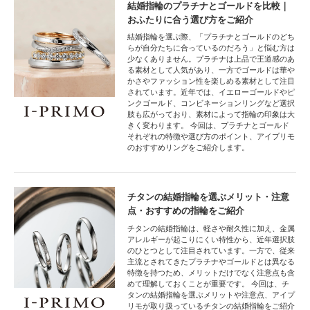
結婚指輪のプラチナとゴールドを比較｜
おふたりに合う選び方をご紹介
結婚指輪を選ぶ際、「プラチナとゴールドのどち
らが自分たちに合っているのだろう」と悩む方は
少なくありません。プラチナは上品で王道感のあ
る素材として人気があり、一方でゴールドは華や
かさやファッション性を楽しめる素材として注目
されています。近年では、イエローゴールドやピ
ンクゴールド、コンビネーションリングなど選択
肢も広がっており、素材によって指輪の印象は大
きく変わります。 今回は、プラチナとゴールド
それぞれの特徴や選び方のポイント、アイプリモ
のおすすめリングをご紹介します。
チタンの結婚指輪を選ぶメリット・注意
点・おすすめの指輪をご紹介
チタンの結婚指輪は、軽さや耐久性に加え、金属
アレルギーが起こりにくい特性から、近年選択肢
のひとつとして注目されています。一方で、従来
主流とされてきたプラチナやゴールドとは異なる
特徴を持つため、メリットだけでなく注意点も含
めて理解しておくことが重要です。 今回は、チ
タンの結婚指輪を選ぶメリットや注意点、アイプ
リモが取り扱っているチタンの結婚指輪をご紹介