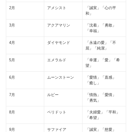
2月
アメシスト
「誠実」「心の平
和」
3月
アクアマリン
「沈着」「勇敢」
「幸福」
4月
ダイヤモンド
「永遠の愛」「不
屈」「純潔」
5月
エメラルド
「幸運」「愛」「希
望」
6月
ムーンストーン
「愛情」「直感」
「癒し」
7月
ルビー
「情熱」「愛情」
「勇気」
8月
ペリドット
「夫婦愛」「平和」
「希望」
9月
サファイア
「誠実」「慈愛」