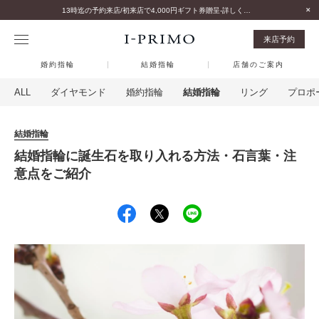
13時迄の予約来店/初来店で4,000円ギフト券贈呈-詳しくはこちら-
来店予約
婚約指輪
結婚指輪
店舗のご案内
ALL
ダイヤモンド
婚約指輪
結婚指輪
リング
プロポ
結婚指輪
結婚指輪に誕生石を取り入れる方法・石言葉・注
意点をご紹介