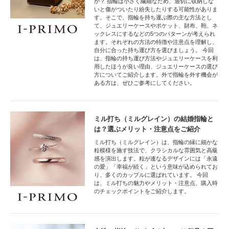
か？ 指輪は小さく繊細なため、適切に収納しな
いと傷がついたり紛失したりする可能性がありま
す。そこで、指輪を持ち運ぶ際の主な方法とし
て、ジュエリーケースやポケット、財布、鞄、ネ
ックレスにするなどの5つのパターンが考えられ
ます。それぞれの方法の特徴や注意点を理解し、
自分に合った持ち運び方を選びましょう。 今回
は、指輪の持ち運び方法やジュエリーケースを利
用したほうが良い理由、ジュエリーケースの選び
方についてご紹介します。外で指輪を外す機会が
ある方は、ぜひご参考にしてください。
ミル打ち（ミルグレイン）の結婚指輪と
は？選ぶメリット・注意点をご紹介
ミル打ち（ミルグレイン）は、指輪の縁に細かな
粒模様を施す技法で、クラシカルな雰囲気と高級
感を演出します。粒が連なるデザインには「永遠
の愛」「幸福が続く」という意味が込められてお
り、多くのカップルに選ばれています。 今回
は、ミル打ちの魅力やメリット・注意点、購入時
のチェックポイントをご紹介します。