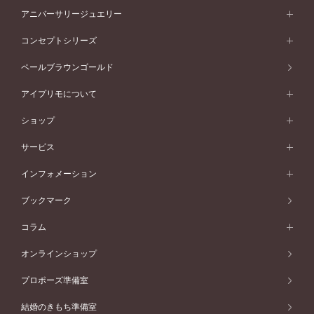
プラチナ
フォルムから選ぶ
素材から選ぶ
セットリング一覧
エタニティリング
アニバーサリージュエリー
イエローゴールド
ストレートライン
プラチナ
セッティングから選ぶ
フォルムから選ぶ
素材から選ぶ
エタニティリング一覧
アニバーサリージュエリー
コンセプトシリーズ
ピンクゴールド
ウェーブライン
イエローゴールド
ソリテール
ストレートライン
スタイルから選ぶ
プラチナ
セッティングから選ぶ
素材から選ぶ
アニバーサリージュエリー一覧
コンセプトシリーズ
ペールブラウンゴールド
ペールブラウンゴールド
V字ライン
ピンクゴールド
ワンサイドメレ
ウェーブライン
シンプル
イエローゴールド
プレーン
価格帯から選ぶ
スタイルから選ぶ
プラチナ
ネックレス
コンビネーション
オリジンビリーフ
ペールブラウンゴールド
ダブルサイドメレ
アイプリモについて
V字ライン
フェミニン
ピンクゴールド
ワンメレ
50万円台～
シンプル
イエローゴールド
婚約指輪ガイド
ベビーリング
価格帯から選ぶ
フラワリー
コンビネーション
ラインメレ
モード
アイプリモについて
ペールブラウンゴールド
セベラルメレ
ショップ
40万円台～
フェミニン
ピンクゴールド
ファッションリング
50万円～
婚約指輪 人気ランキング
結婚指輪 人気ランキング
初空
エレガント
コンビネーション
ラインメレ
30万円台～
®
モード
パーソナルハンド診断
店舗一覧
ペールブラウンゴールド
ブレスレット
サービス
40万円～50万円
婚約ネックレス
エトワル
ゴージャス
20万円台～
エレガント
ピアス
30万円～40万円
デザインへのこだわり
プロポーズサポート
スワハ
北海道
インフォメーション
ダイヤモンドシェイプコレクション
10万円台～
ゴージャス
イヤリング
20万円～30万円
品質へのこだわり
プレミオン
サービス
ご来店予約について
札幌店
ブックマーク
®
パーフェクトプロポーズリング
アニバーサリーギフト
10万円～20万円
一生涯のメンテナンス
函館店
アフターサービス
ニュース一覧
コラム
ダイヤモンドプロポーズ
取扱店)エヴァンスブライダル 旭川本店
近くに店舗がある
ご購入方法・仕上げ日数
お客様の声
コラム
オンラインショップ
プロミスダイヤモンド&バースストーン
東北
SWEET STORIES
ダイヤモンド
プロポーズ準備室
婚約指輪
ブライダルアイテム
仙台店
ショップブログ
結婚のきもち準備室