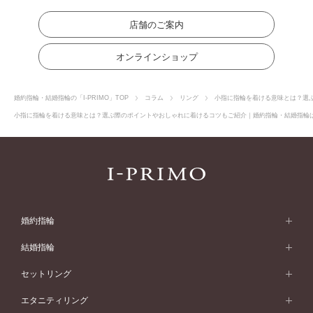
店舗のご案内
オンラインショップ
婚約指輪・結婚指輪の「I-PRIMO」TOP
コラム
リング
小指に指輪を着ける意味とは？選
小指に指輪を着ける意味とは？選ぶ際のポイントやおしゃれに着けるコツもご紹介｜婚約指輪・結婚指輪はI-
婚約指輪
婚約指輪 (エンゲージリング)
結婚指輪
婚約指輪一覧
結婚指輪 (マリッジリング)
セットリング
素材から選ぶ
結婚指輪一覧
セットリング
エタニティリング