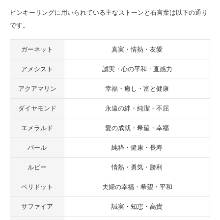
ピンキーリングに用いられている主なストーンと石言葉は以下の通り
です。
ガーネット
真実・情熱・友愛
アメシスト
誠実・心の平和・直感力
アクアマリン
幸福・癒し・富と健康
ダイヤモンド
永遠の絆・純潔・不屈
エメラルド
愛の成就・希望・幸福
パール
純粋・健康・長寿
ルビー
情熱・勇気・勝利
ペリドット
夫婦の幸福・希望・平和
サファイア
誠実・知恵・高貴