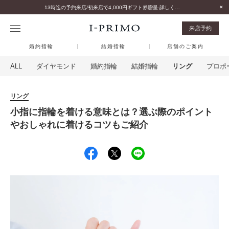
13時迄の予約来店/初来店で4,000円ギフト券贈呈-詳しくはこちら-
来店予約
婚約指輪
結婚指輪
店舗のご案内
ALL
ダイヤモンド
婚約指輪
結婚指輪
リング
プロポ
リング
小指に指輪を着ける意味とは？選ぶ際のポイント
やおしゃれに着けるコツもご紹介