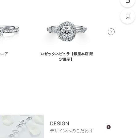
ルニア
ロゼッタネビュラ【銀座本店 限
クエーサー【銀座
定展示】
示
DESIGN
デザインへのこだわり