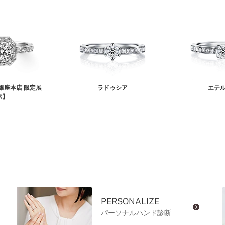
銀座本店 限定展
ラドゥシア
エテ
示】
PERSONALIZE
パーソナルハンド診断