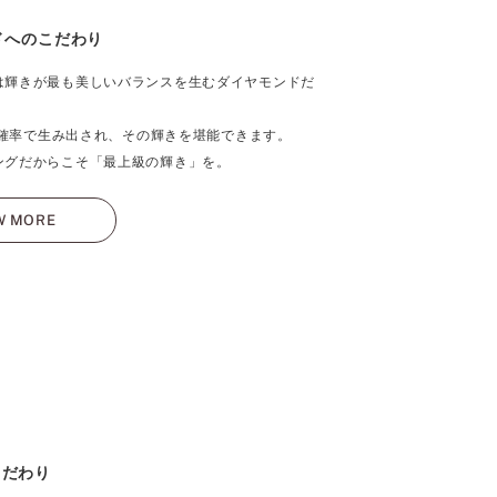
ドへのこだわり
は輝きが最も美しいバランスを生むダイヤモンドだ
％の確率で生み出され、その輝きを堪能できます。
ングだからこそ「最上級の輝き」を。
W MORE
こだわり