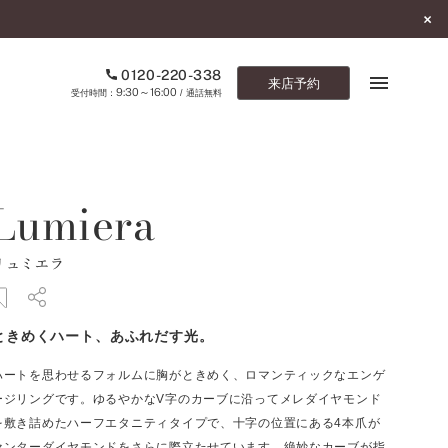
0120-220-338
来店予約
9:30～16:00
受付時間：
/ 通話無料
ブックマーク
Lumiera
ONLINE SHOP
リュミエラ
ご来店予約
予約専用ダイヤル
ときめくハート、あふれだす光。
0120-220-338
9:30～16:00
（受付時間：
・通話無料）
ハートを思わせるフォルムに胸がときめく、ロマンティックなエンゲ
ージリングです。ゆるやかなV字のカーブに沿ってメレダイヤモンド
カタログ請求
を敷き詰めたハーフエタニティタイプで、十字の位置にある4本爪が
お問い合わせ
センターダイヤモンドをさらに際立たせています。絶妙なカーブが指