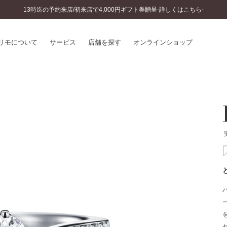
13時迄の予約来店/初来店で4,000円ギフト券贈呈-詳しくはこちら-
リモについて
サービス
店舗を探す
オンラインショップ
プリモについて
婚約指輪とは
結婚指輪とは
®
ソナルハンド診断
セットリングとは
インへのこだわり
エタニティリングとは
へのこだわり
涯のメンテナンス
ニュース一覧
に店舗がある
お客様の声
SWEET STORIES
ビス
ショップブログ
ターサービス
コラム
入方法・仕上げ日数
よくあるご質問