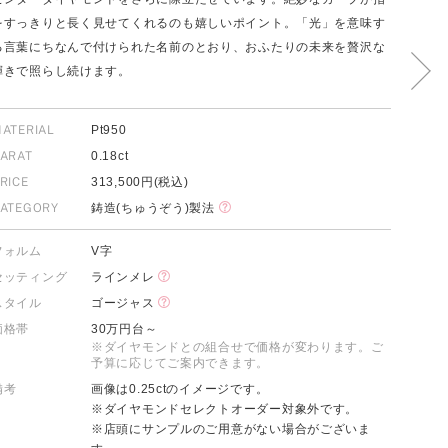
をすっきりと長く見せてくれるのも嬉しいポイント。「光」を意味す
る言葉にちなんで付けられた名前のとおり、おふたりの未来を贅沢な
輝きで照らし続けます。
FOLLOW US ON
ATERIAL
Pt950
ARAT
0.18ct
RICE
313,500円(税込)
ATEGORY
鋳造(ちゅうぞう)製法
フォルム
V字
セッティング
ラインメレ
スタイル
ゴージャス
価格帯
30万円台～
※ダイヤモンドとの組合せで価格が変わります。ご
予算に応じてご案内できます。
備考
画像は0.25ctのイメージです。
※ダイヤモンドセレクトオーダー対象外です。
※店頭にサンプルのご用意がない場合がございま