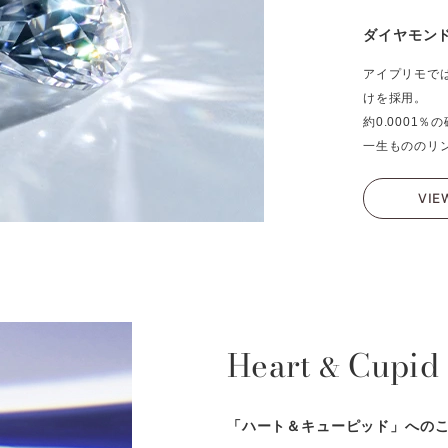
ダイヤモン
アイプリモで
けを採用。
約0.0001
一生もののリ
VIE
Heart
Cupid
&
「ハート＆キューピッド」への