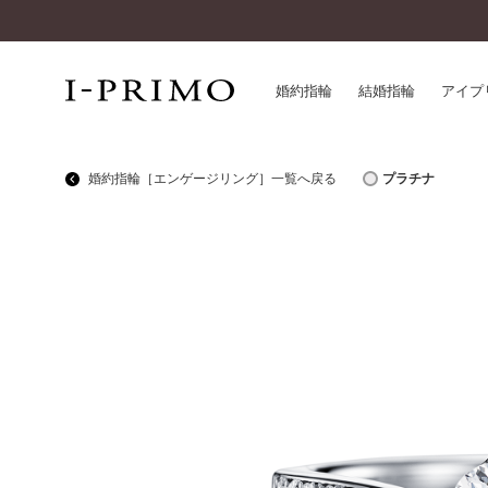
婚約指輪
結婚指輪
アイプ
婚約指輪［エンゲージリング］一覧へ戻る
プラチナ
婚約指輪一覧
アイ
結婚指輪一覧
パー
セットリング一覧
デザ
エタニティリング一覧
品質
アニバーサリージュエリー一覧
一生
近く
コレクション
®
パーフェクトプロポーズリング
サー
ダイヤモンドプロポーズ
アフ
婚約ネックレス
ご購
ダイヤモンドシェイプコレクション