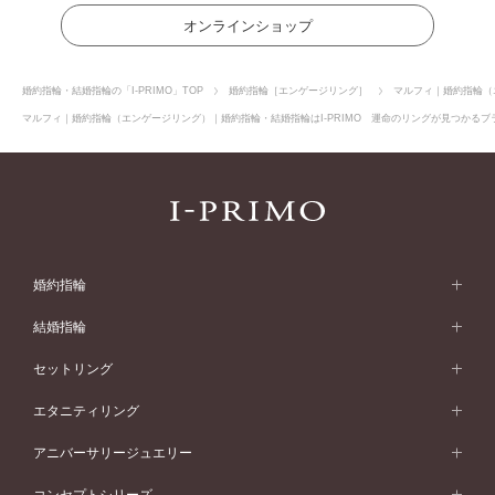
オンラインショップ
婚約指輪・結婚指輪の「I-PRIMO」TOP
婚約指輪［エンゲージリング］
マルフィ｜婚約指輪（
マルフィ｜婚約指輪（エンゲージリング）｜婚約指輪・結婚指輪はI-PRIMO 運命のリングが見つかるブラ
婚約指輪
婚約指輪 (エンゲージリング)
結婚指輪
婚約指輪一覧
結婚指輪 (マリッジリング)
セットリング
素材から選ぶ
結婚指輪一覧
セットリング
エタニティリング
プラチナ
フォルムから選ぶ
素材から選ぶ
セットリング一覧
エタニティリング
アニバーサリージュエリー
イエローゴールド
ストレートライン
プラチナ
セッティングから選ぶ
フォルムから選ぶ
素材から選ぶ
エタニティリング一覧
アニバーサリージュエリー
コンセプトシリーズ