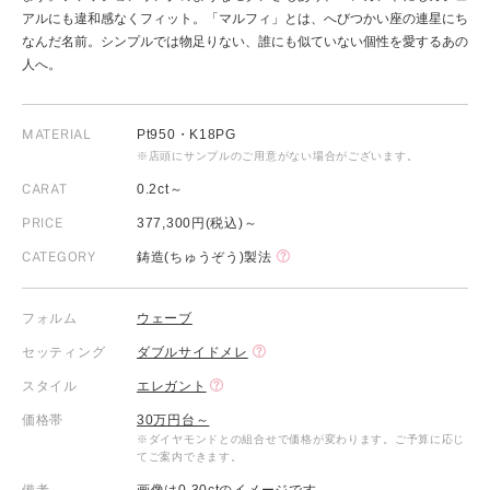
アルにも違和感なくフィット。「マルフィ」とは、へびつかい座の連星にち
なんだ名前。シンプルでは物足りない、誰にも似ていない個性を愛するあの
人へ。
MATERIAL
Pt950・K18PG
※店頭にサンプルのご用意がない場合がございます。
CARAT
0.2ct～
PRICE
377,300円(税込)～
CATEGORY
鋳造(ちゅうぞう)製法
フォルム
ウェーブ
セッティング
ダブルサイドメレ
スタイル
エレガント
価格帯
30万円台～
※ダイヤモンドとの組合せで価格が変わります。ご予算に応じ
てご案内できます。