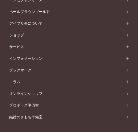
ピンクゴールド
ウェーブライン
イエローゴールド
ソリテール
ストレートライン
スタイルから選ぶ
プラチナ
セッティングから選ぶ
素材から選ぶ
アニバーサリージュエリー一覧
コンセプトシリーズ
ペールブラウンゴールド
ペールブラウンゴールド
V字ライン
ピンクゴールド
ワンサイドメレ
ウェーブライン
シンプル
イエローゴールド
プレーン
価格帯から選ぶ
スタイルから選ぶ
プラチナ
ネックレス
コンビネーション
オリジンビリーフ
ペールブラウンゴールド
ダブルサイドメレ
アイプリモについて
V字ライン
フェミニン
ピンクゴールド
ワンメレ
50万円台～
シンプル
イエローゴールド
婚約指輪ガイド
ベビーリング
価格帯から選ぶ
フラワリー
コンビネーション
ラインメレ
モード
アイプリモについて
ペールブラウンゴールド
セベラルメレ
ショップ
40万円台～
フェミニン
ピンクゴールド
ファッションリング
50万円～
婚約指輪 人気ランキング
結婚指輪 人気ランキング
初空
エレガント
コンビネーション
ラインメレ
30万円台～
®
モード
パーソナルハンド診断
店舗一覧
ペールブラウンゴールド
ブレスレット
サービス
40万円～50万円
婚約ネックレス
エトワル
ゴージャス
20万円台～
エレガント
ピアス
30万円～40万円
デザインへのこだわり
プロポーズサポート
スワハ
北海道
インフォメーション
ダイヤモンドシェイプコレクション
10万円台～
ゴージャス
イヤリング
20万円～30万円
品質へのこだわり
プレミオン
サービス
ご来店予約について
札幌店
ブックマーク
®
パーフェクトプロポーズリング
アニバーサリーギフト
10万円～20万円
一生涯のメンテナンス
函館店
アフターサービス
ニュース一覧
コラム
ダイヤモンドプロポーズ
取扱店)エヴァンスブライダル 旭川本店
近くに店舗がある
ご購入方法・仕上げ日数
お客様の声
コラム
オンラインショップ
プロミスダイヤモンド&バースストーン
東北
SWEET STORIES
ダイヤモンド
プロポーズ準備室
婚約指輪
ブライダルアイテム
仙台店
ショップブログ
結婚のきもち準備室
結婚指輪
青森店
公式アンバサダー
リング
弘前パークホテル店
よくあるご質問