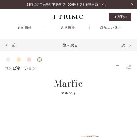
13時迄の予約来店/初来店で4,000円ギフト券贈呈-詳しくはこちら-
来店予約
婚約指輪
結婚指輪
店舗のご案内
一覧へ戻る
前
次
コンビネーション
Marfie
マルフィ