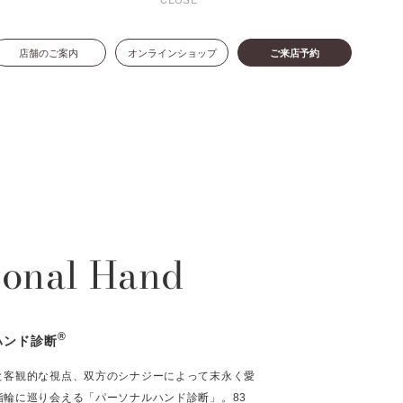
CLOSE
店舗のご案内
オンラインショップ
ご来店予約
sonal Hand
®
ハンド診断
と客観的な視点、双方のシナジーによって末永く愛
指輪に巡り会える「パーソナルハンド診断」。83