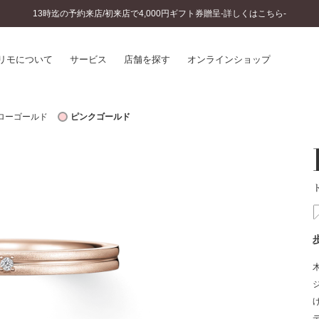
13時迄の予約来店/初来店で4,000円ギフト券贈呈-詳しくはこちら-
リモについて
サービス
店舗を探す
オンラインショップ
ローゴールド
ピンクゴールド
プリモについて
婚約指輪とは
結婚指輪とは
®
ソナルハンド診断
セットリングとは
インへのこだわり
エタニティリングとは
へのこだわり
涯のメンテナンス
ニュース一覧
に店舗がある
お客様の声
SWEET STORIES
ビス
ショップブログ
ターサービス
コラム
入方法・仕上げ日数
よくあるご質問