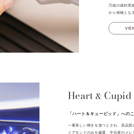
万組の成約実
から候補とな
VIE
Heart
Cupid
&
「ハート＆キューピッド」への
一番美しい輝きを放つとされ、高品質
イアモンドのみを厳選、中石座のメレ