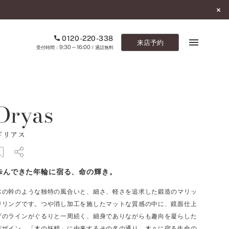
0120-220-338
来店予約
9:30～16:00
受付時間：
/ 通話無料
ブックマーク
Dryas
ONLINE SHOP
ドリアス
ご来店予約
予約専用ダイヤル
歩んできた年輪に宿る、命の輝き。
0120-220-338
9:30～16:00
（受付時間：
・通話無料）
木の幹のような独特の風合いと、細さ、軽さを追求した鍛造のマリッ
ジリングです。つや消し加工を施したマットな質感の中に、鏡面仕上
カタログ請求
げのラインがぐるりと一周続く、細身でありながらも趣向を凝らした
お問い合わせ
デザイン。「木の妖精」に由来するその名の通り、木々に宿る生命の