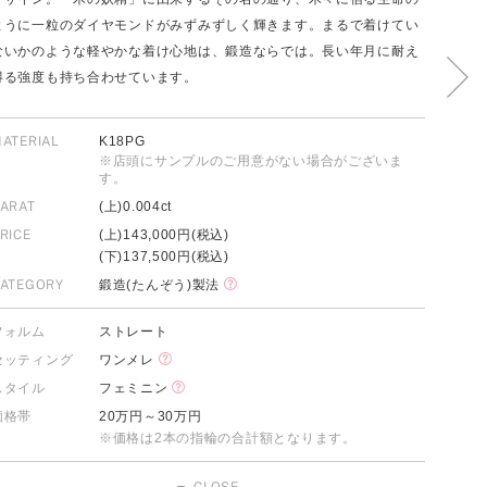
ように一粒のダイヤモンドがみずみずしく輝きます。まるで着けてい
ないかのような軽やかな着け心地は、鍛造ならでは。長い年月に耐え
得る強度も持ち合わせています。
FOLLOW US ON
ATERIAL
K18PG
※店頭にサンプルのご用意がない場合がございま
す。
ARAT
(上)0.004ct
RICE
(上)143,000円(税込)
(下)137,500円(税込)
ATEGORY
鍛造(たんぞう)製法
フォルム
ストレート
セッティング
ワンメレ
スタイル
フェミニン
価格帯
20万円～30万円
※価格は2本の指輪の合計額となります。