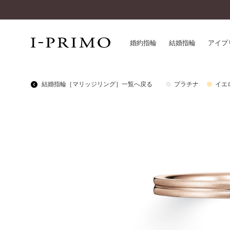
婚約指輪
結婚指輪
アイプ
結婚指輪［マリッジリング］一覧へ戻る
プラチナ
イエ
婚約指輪一覧
アイ
結婚指輪一覧
パー
セットリング一覧
デザ
エタニティリング一覧
品質
アニバーサリージュエリー一覧
一生
近く
コレクション
®
パーフェクトプロポーズリング
サー
ダイヤモンドプロポーズ
アフ
婚約ネックレス
ご購
ダイヤモンドシェイプコレクション