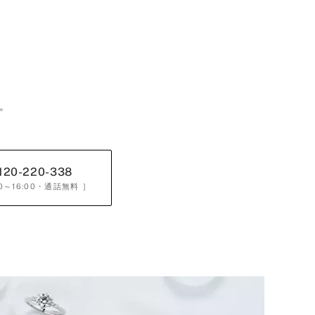
。
120-220-338
0～16:00
・通話無料 ］