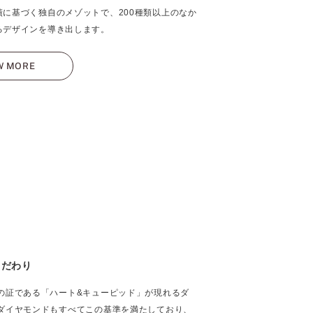
績に基づく独自のメゾットで、200種類以上のなか
るデザインを導き出します。
W MORE
こだわり
の証である「ハート&キューピッド」が現れるダ
ダイヤモンドもすべてこの基準を満たしており、