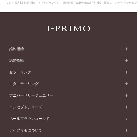
フレイ DR3｜結婚指輪（マリッジリング）｜婚約指輪・結婚指輪はI-PRIMO 運命のリングが見つかるブ
婚約指輪
婚約指輪 (エンゲージリング)
結婚指輪
婚約指輪一覧
結婚指輪 (マリッジリング)
セットリング
素材から選ぶ
結婚指輪一覧
セットリング
エタニティリング
プラチナ
フォルムから選ぶ
素材から選ぶ
セットリング一覧
エタニティリング
アニバーサリージュエリー
イエローゴールド
ストレートライン
プラチナ
セッティングから選ぶ
フォルムから選ぶ
素材から選ぶ
エタニティリング一覧
アニバーサリージュエリー
コンセプトシリーズ
ピンクゴールド
ウェーブライン
イエローゴールド
ソリテール
ストレートライン
スタイルから選ぶ
プラチナ
セッティングから選ぶ
素材から選ぶ
アニバーサリージュエリー一覧
コンセプトシリーズ
ペールブラウンゴールド
ペールブラウンゴールド
V字ライン
ピンクゴールド
ワンサイドメレ
ウェーブライン
シンプル
イエローゴールド
プレーン
価格帯から選ぶ
スタイルから選ぶ
プラチナ
ネックレス
コンビネーション
オリジンビリーフ
ペールブラウンゴールド
ダブルサイドメレ
アイプリモについて
V字ライン
フェミニン
ピンクゴールド
ワンメレ
50万円台～
シンプル
イエローゴールド
婚約指輪ガイド
ベビーリング
価格帯から選ぶ