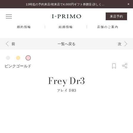
13時迄の予約来店/初来店で4,000円ギフト券贈呈-詳しくはこちら-
来店予約
婚約指輪
結婚指輪
店舗のご案内
一覧へ戻る
前
次
ピンクゴールド
Frey Dr3
フレイ DR3