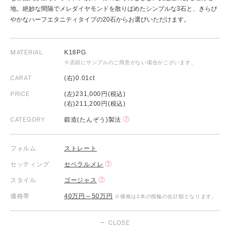
地。絶妙な間隔でメレダイヤモンドを散りばめたシンプルな3石と、きらび
やかなハーフエタニティタイプの20石からお選びいただけます。
MATERIAL
K18PG
※店頭にサンプルのご用意がない場合がございます。
CARAT
(右)0.01ct
PRICE
(左)231,000円(税込)
(右)211,200円(税込)
CATEGORY
鍛造(たんぞう)製法
フォルム
ストレート
セッティング
セベラルメレ
スタイル
ゴージャス
価格帯
40万円～50万円
※価格は2本の指輪の合計額となります。
CLOSE