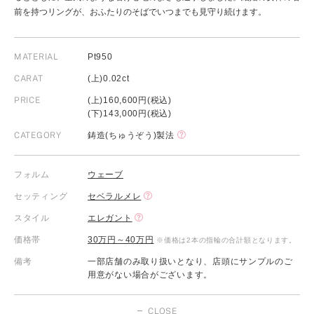
前を持つリングが、おふたりのそばでいつまでも見守り続けます。
MATERIAL
Pt950
CARAT
(上)0.02ct
PRICE
(上)160,600円(税込)
(下)143,000円(税込)
CATEGORY
鋳造(ちゅうぞう)製法
フォルム
ウェーブ
セッティング
セベラルメレ
スタイル
エレガント
価格帯
30万円～40万円
※価格は2本の指輪の合計額となります。
備考
一部店舗のみ取り扱いとなり、店頭にサンプルのご
用意がない場合がございます。
CLOSE