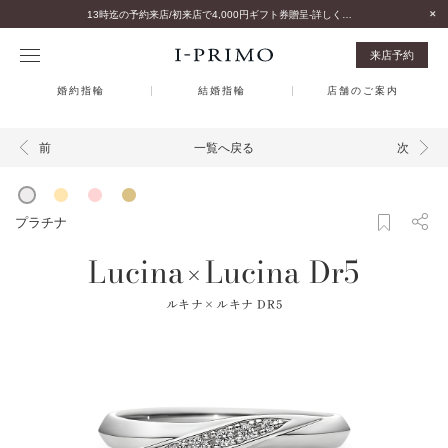
13時迄の予約来店/初来店で4,000円ギフト券贈呈-詳しくはこちら-
来店予約
婚約指輪
結婚指輪
店舗のご案内
一覧へ戻る
前
次
プラチナ
Lucina
Lucina Dr5
×
ルキナ×ルキナ DR5