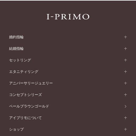
婚約指輪
婚約指輪 (エンゲージリング)
結婚指輪
婚約指輪一覧
結婚指輪 (マリッジリング)
セットリング
素材から選ぶ
結婚指輪一覧
セットリング
エタニティリング
プラチナ
フォルムから選ぶ
素材から選ぶ
セットリング一覧
エタニティリング
アニバーサリージュエリー
イエローゴールド
ストレートライン
プラチナ
セッティングから選ぶ
フォルムから選ぶ
素材から選ぶ
エタニティリング一覧
アニバーサリージュエリー
コンセプトシリーズ
ピンクゴールド
ウェーブライン
イエローゴールド
ソリテール
ストレートライン
スタイルから選ぶ
プラチナ
セッティングから選ぶ
素材から選ぶ
アニバーサリージュエリー一覧
コンセプトシリーズ
ペールブラウンゴールド
ペールブラウンゴールド
V字ライン
ピンクゴールド
ワンサイドメレ
ウェーブライン
シンプル
イエローゴールド
プレーン
価格帯から選ぶ
スタイルから選ぶ
プラチナ
ネックレス
コンビネーション
オリジンビリーフ
ペールブラウンゴールド
ダブルサイドメレ
アイプリモについて
V字ライン
フェミニン
ピンクゴールド
ワンメレ
50万円台～
シンプル
イエローゴールド
婚約指輪ガイド
ベビーリング
価格帯から選ぶ
フラワリー
コンビネーション
ラインメレ
モード
アイプリモについて
ペールブラウンゴールド
セベラルメレ
ショップ
40万円台～
フェミニン
ピンクゴールド
ファッションリング
50万円～
婚約指輪 人気ランキング
結婚指輪 人気ランキング
初空