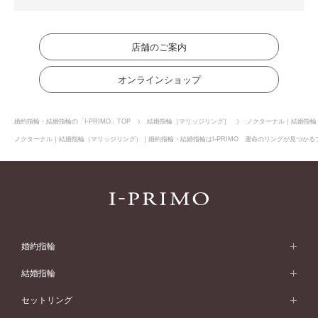
店舗のご案内
オンラインショップ
婚約指輪・結婚指輪の「I-PRIMO」TOP
結婚指輪［マリッジリング］
ノクターナル｜結婚指輪
ノクターナル｜結婚指輪（マリッジリング）｜婚約指輪・結婚指輪はI-PRIMO 運命のリングが見つかるブ
婚約指輪
婚約指輪 (エンゲージリング)
結婚指輪
婚約指輪一覧
結婚指輪 (マリッジリング)
セットリング