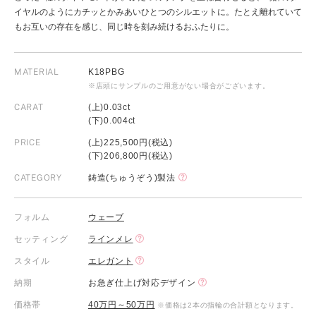
イヤルのようにカチッとかみあいひとつのシルエットに。たとえ離れていて
もお互いの存在を感じ、同じ時を刻み続けるおふたりに。
MATERIAL
K18PBG
※店頭にサンプルのご用意がない場合がございます。
CARAT
(上)0.03ct
(下)0.004ct
PRICE
(上)225,500円(税込)
(下)206,800円(税込)
CATEGORY
鋳造(ちゅうぞう)製法
フォルム
ウェーブ
セッティング
ラインメレ
スタイル
エレガント
納期
お急ぎ仕上げ対応デザイン
価格帯
40万円～50万円
※価格は2本の指輪の合計額となります。