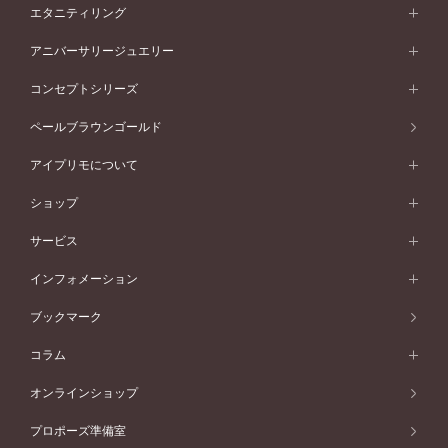
素材から選ぶ
結婚指輪一覧
セットリング
エタニティリング
プラチナ
フォルムから選ぶ
素材から選ぶ
セットリング一覧
エタニティリング
アニバーサリージュエリー
イエローゴールド
ストレートライン
プラチナ
セッティングから選ぶ
フォルムから選ぶ
素材から選ぶ
エタニティリング一覧
アニバーサリージュエリー
コンセプトシリーズ
ピンクゴールド
ウェーブライン
イエローゴールド
ソリテール
ストレートライン
スタイルから選ぶ
プラチナ
セッティングから選ぶ
素材から選ぶ
アニバーサリージュエリー一覧
コンセプトシリーズ
ペールブラウンゴールド
ペールブラウンゴールド
V字ライン
ピンクゴールド
ワンサイドメレ
ウェーブライン
シンプル
イエローゴールド
プレーン
価格帯から選ぶ
スタイルから選ぶ
プラチナ
ネックレス
コンビネーション
オリジンビリーフ
ペールブラウンゴールド
ダブルサイドメレ
アイプリモについて
V字ライン
フェミニン
ピンクゴールド
ワンメレ
50万円台～
シンプル
イエローゴールド
婚約指輪ガイド
ベビーリング
価格帯から選ぶ
フラワリー
コンビネーション
ラインメレ
モード
アイプリモについて
ペールブラウンゴールド
セベラルメレ
ショップ
40万円台～
フェミニン
ピンクゴールド
ファッションリング
50万円～
婚約指輪 人気ランキング
結婚指輪 人気ランキング
初空
エレガント
コンビネーション
ラインメレ
30万円台～
®
モード
パーソナルハンド診断
店舗一覧
ペールブラウンゴールド
ブレスレット
サービス
40万円～50万円
婚約ネックレス
エトワル
ゴージャス
20万円台～
エレガント
ピアス
30万円～40万円
デザインへのこだわり
プロポーズサポート
スワハ
北海道
インフォメーション
ダイヤモンドシェイプコレクション
10万円台～
ゴージャス
イヤリング
20万円～30万円
品質へのこだわり
プレミオン
サービス
ご来店予約について
札幌店
ブックマーク
®
パーフェクトプロポーズリング
アニバーサリーギフト
10万円～20万円
一生涯のメンテナンス
函館店
アフターサービス
ニュース一覧
コラム
ダイヤモンドプロポーズ
取扱店)エヴァンスブライダル 旭川本店
近くに店舗がある
ご購入方法・仕上げ日数
お客様の声
コラム
オンラインショップ
プロミスダイヤモンド&バースストーン
東北
SWEET STORIES
ダイヤモンド
プロポーズ準備室