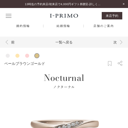
13時迄の予約来店/初来店で4,000円ギフト券贈呈-詳しくはこちら-
来店予約
婚約指輪
結婚指輪
店舗のご案内
一覧へ戻る
前
次
ペールブラウンゴールド
Nocturnal
ノクターナル