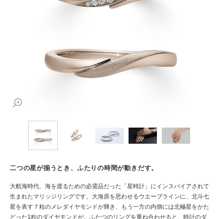
二つの星が揃うとき、ふたりの時間が動きだす。
大航海時代、海を渡るための必需品だった「星時計」にインスパイアされて
生まれたマリッジリングです。大海原を思わせるウエーブラインに、北斗七
星を表す７粒のメレダイヤモンドが輝き、もう一方の内側には北極星をかた
どった1粒のダイヤモンドが。ふたつのリングを重ね合わせると、時計のダ