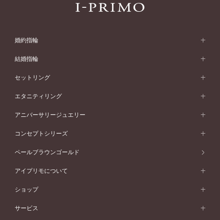
婚約指輪
婚約指輪 (エンゲージリング)
結婚指輪
婚約指輪一覧
結婚指輪 (マリッジリング)
セットリング
素材から選ぶ
結婚指輪一覧
セットリング
エタニティリング
プラチナ
フォルムから選ぶ
素材から選ぶ
セットリング一覧
エタニティリング
アニバーサリージュエリー
イエローゴールド
ストレートライン
プラチナ
セッティングから選ぶ
フォルムから選ぶ
素材から選ぶ
エタニティリング一覧
アニバーサリージュエリー
コンセプトシリーズ
ピンクゴールド
ウェーブライン
イエローゴールド
ソリテール
ストレートライン
スタイルから選ぶ
プラチナ
セッティングから選ぶ
素材から選ぶ
アニバーサリージュエリー一覧
コンセプトシリーズ
ペールブラウンゴールド
ペールブラウンゴールド
V字ライン
ピンクゴールド
ワンサイドメレ
ウェーブライン
シンプル
イエローゴールド
プレーン
価格帯から選ぶ
スタイルから選ぶ
プラチナ
ネックレス
コンビネーション
オリジンビリーフ
ペールブラウンゴールド
ダブルサイドメレ
アイプリモについて
V字ライン
フェミニン
ピンクゴールド
ワンメレ
50万円台～
シンプル
イエローゴールド
婚約指輪ガイド
ベビーリング
価格帯から選ぶ
フラワリー
コンビネーション
ラインメレ
モード
アイプリモについて
ペールブラウンゴールド
セベラルメレ
ショップ
40万円台～
フェミニン
ピンクゴールド
ファッションリング
50万円～
婚約指輪 人気ランキング
結婚指輪 人気ランキング
初空
エレガント
コンビネーション
ラインメレ
30万円台～
®
モード
パーソナルハンド診断
店舗一覧
ペールブラウンゴールド
ブレスレット
サービス
40万円～50万円
婚約ネックレス
エトワル
ゴージャス
20万円台～