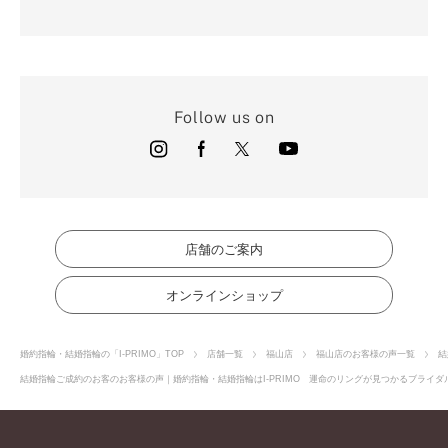
Follow us on
店舗のご案内
オンラインショップ
婚約指輪・結婚指輪の「I-PRIMO」TOP
店舗一覧
福山店
福山店のお客様の声一覧
結
結婚指輪ご成約のお客のお客様の声｜婚約指輪・結婚指輪はI-PRIMO 運命のリングが見つかるブライダル