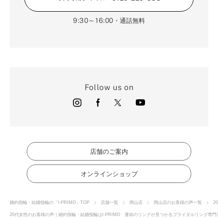
9:30～16:00
・通話無料
Follow us on
店舗のご案内
オンラインショップ
婚約指輪・結婚指輪の「I-PRIMO」TOP
店舗一覧
岡山店
岡山店のお客様の声一覧
2
20代女性のお客様の声｜婚約指輪・結婚指輪はI-PRIMO 運命のリングが見つかるブライダルリング専門店