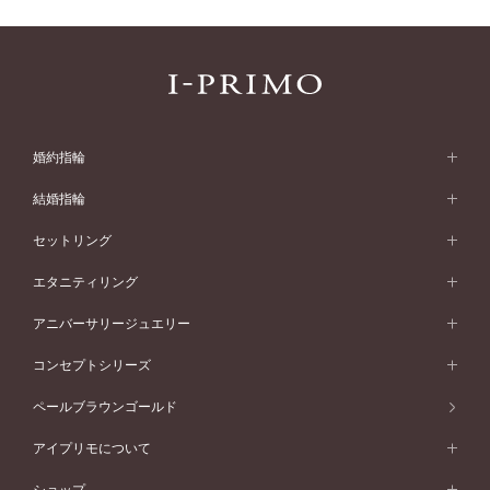
婚約指輪
婚約指輪 (エンゲージリング)
結婚指輪
婚約指輪一覧
結婚指輪 (マリッジリング)
セットリング
素材から選ぶ
結婚指輪一覧
セットリング
エタニティリング
プラチナ
フォルムから選ぶ
素材から選ぶ
セットリング一覧
エタニティリング
アニバーサリージュエリー
イエローゴールド
ストレートライン
プラチナ
セッティングから選ぶ
フォルムから選ぶ
素材から選ぶ
エタニティリング一覧
アニバーサリージュエリー
コンセプトシリーズ
ピンクゴールド
ウェーブライン
イエローゴールド
ソリテール
ストレートライン
スタイルから選ぶ
プラチナ
セッティングから選ぶ
素材から選ぶ
アニバーサリージュエリー一覧
コンセプトシリーズ
ペールブラウンゴールド
ペールブラウンゴールド
V字ライン
ピンクゴールド
ワンサイドメレ
ウェーブライン
シンプル
イエローゴールド
プレーン
価格帯から選ぶ
スタイルから選ぶ
プラチナ
ネックレス
コンビネーション
オリジンビリーフ
ペールブラウンゴールド
ダブルサイドメレ
アイプリモについて
V字ライン
フェミニン
ピンクゴールド
ワンメレ
50万円台～
シンプル
イエローゴールド
婚約指輪ガイド
ベビーリング
価格帯から選ぶ
フラワリー
コンビネーション
ラインメレ
モード
アイプリモについて
ペールブラウンゴールド
セベラルメレ
ショップ
40万円台～