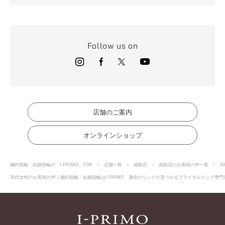
Follow us on
店舗のご案内
オンラインショップ
婚約指輪・結婚指輪の「I-PRIMO」TOP
店舗一覧
函館店
函館店のお客様の声一覧
3
30代女性のお客様の声｜婚約指輪・結婚指輪はI-PRIMO 運命のリングが見つかるブライダルリング専門店