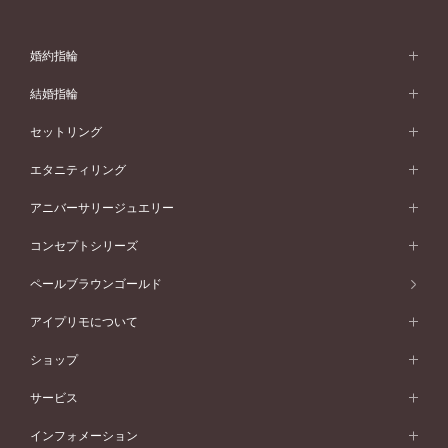
婚約指輪
婚約指輪 (エンゲージリング)
結婚指輪
婚約指輪一覧
結婚指輪 (マリッジリング)
セットリング
素材から選ぶ
結婚指輪一覧
セットリング
エタニティリング
プラチナ
フォルムから選ぶ
素材から選ぶ
セットリング一覧
エタニティリング
アニバーサリージュエリー
イエローゴールド
ストレートライン
プラチナ
セッティングから選ぶ
フォルムから選ぶ
素材から選ぶ
エタニティリング一覧
アニバーサリージュエリー
コンセプトシリーズ
ピンクゴールド
ウェーブライン
イエローゴールド
ソリテール
ストレートライン
スタイルから選ぶ
プラチナ
セッティングから選ぶ
素材から選ぶ
アニバーサリージュエリー一覧
コンセプトシリーズ
ペールブラウンゴールド
ペールブラウンゴールド
V字ライン
ピンクゴールド
ワンサイドメレ
ウェーブライン
シンプル
イエローゴールド
プレーン
価格帯から選ぶ
スタイルから選ぶ
プラチナ
ネックレス
コンビネーション
オリジンビリーフ
ペールブラウンゴールド
ダブルサイドメレ
アイプリモについて
V字ライン
フェミニン
ピンクゴールド
ワンメレ
50万円台～
シンプル
イエローゴールド
婚約指輪ガイド
ベビーリング
価格帯から選ぶ
フラワリー
コンビネーション
ラインメレ
モード
アイプリモについて
ペールブラウンゴールド
セベラルメレ
ショップ
40万円台～
フェミニン
ピンクゴールド
ファッションリング
50万円～
婚約指輪 人気ランキング
結婚指輪 人気ランキング
初空
エレガント
コンビネーション
ラインメレ
30万円台～
®
モード
パーソナルハンド診断
店舗一覧
ペールブラウンゴールド
ブレスレット
サービス
40万円～50万円
婚約ネックレス
エトワル
ゴージャス
20万円台～
エレガント
ピアス
30万円～40万円
デザインへのこだわり
プロポーズサポート
スワハ
北海道
インフォメーション
ダイヤモンドシェイプコレクション