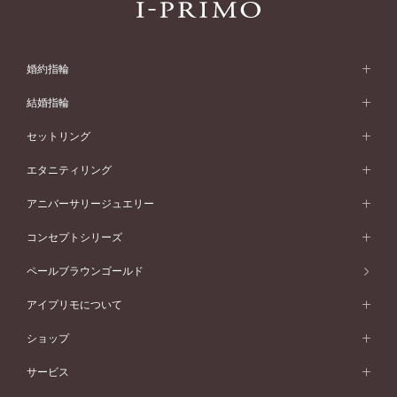
婚約指輪
婚約指輪 (エンゲージリング)
結婚指輪
婚約指輪一覧
結婚指輪 (マリッジリング)
セットリング
素材から選ぶ
結婚指輪一覧
セットリング
エタニティリング
プラチナ
フォルムから選ぶ
素材から選ぶ
セットリング一覧
エタニティリング
アニバーサリージュエリー
イエローゴールド
ストレートライン
プラチナ
セッティングから選ぶ
フォルムから選ぶ
素材から選ぶ
エタニティリング一覧
アニバーサリージュエリー
コンセプトシリーズ
ピンクゴールド
ウェーブライン
イエローゴールド
ソリテール
ストレートライン
スタイルから選ぶ
プラチナ
セッティングから選ぶ
素材から選ぶ
アニバーサリージュエリー一覧
コンセプトシリーズ
ペールブラウンゴールド
ペールブラウンゴールド
V字ライン
ピンクゴールド
ワンサイドメレ
ウェーブライン
シンプル
イエローゴールド
プレーン
価格帯から選ぶ
スタイルから選ぶ
プラチナ
ネックレス
コンビネーション
オリジンビリーフ
ペールブラウンゴールド
ダブルサイドメレ
アイプリモについて
V字ライン
フェミニン
ピンクゴールド
ワンメレ
50万円台～
シンプル
イエローゴールド
婚約指輪ガイド
ベビーリング
価格帯から選ぶ
フラワリー
コンビネーション
ラインメレ
モード
アイプリモについて
ペールブラウンゴールド
セベラルメレ
ショップ
40万円台～
フェミニン
ピンクゴールド
ファッションリング
50万円～
婚約指輪 人気ランキング
結婚指輪 人気ランキング
初空
エレガント
コンビネーション
ラインメレ
30万円台～
®
モード
パーソナルハンド診断
店舗一覧
ペールブラウンゴールド
ブレスレット
サービス
40万円～50万円
婚約ネックレス
エトワル
ゴージャス
20万円台～
エレガント