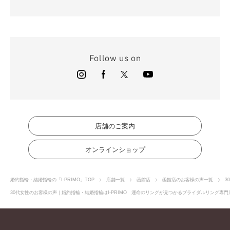
Follow us on
店舗のご案内
オンラインショップ
婚約指輪・結婚指輪の「I-PRIMO」TOP
店舗一覧
函館店
函館店のお客様の声一覧
3
30代女性のお客様の声｜婚約指輪・結婚指輪はI-PRIMO 運命のリングが見つかるブライダルリング専門店