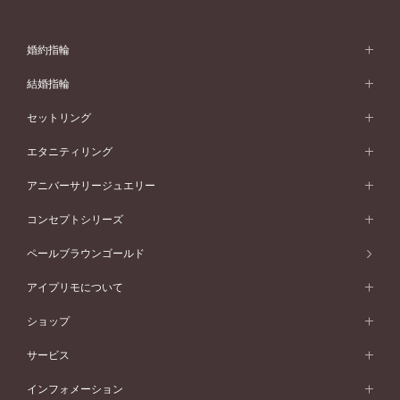
婚約指輪
婚約指輪 (エンゲージリング)
結婚指輪
婚約指輪一覧
結婚指輪 (マリッジリング)
セットリング
素材から選ぶ
結婚指輪一覧
セットリング
エタニティリング
プラチナ
フォルムから選ぶ
素材から選ぶ
セットリング一覧
エタニティリング
アニバーサリージュエリー
イエローゴールド
ストレートライン
プラチナ
セッティングから選ぶ
フォルムから選ぶ
素材から選ぶ
エタニティリング一覧
アニバーサリージュエリー
コンセプトシリーズ
ピンクゴールド
ウェーブライン
イエローゴールド
ソリテール
ストレートライン
スタイルから選ぶ
プラチナ
セッティングから選ぶ
素材から選ぶ
アニバーサリージュエリー一覧
コンセプトシリーズ
ペールブラウンゴールド
ペールブラウンゴールド
V字ライン
ピンクゴールド
ワンサイドメレ
ウェーブライン
シンプル
イエローゴールド
プレーン
価格帯から選ぶ
スタイルから選ぶ
プラチナ
ネックレス
コンビネーション
オリジンビリーフ
ペールブラウンゴールド
ダブルサイドメレ
アイプリモについて
V字ライン
フェミニン
ピンクゴールド
ワンメレ
50万円台～
シンプル
イエローゴールド
婚約指輪ガイド
ベビーリング
価格帯から選ぶ
フラワリー
コンビネーション
ラインメレ
モード
アイプリモについて
ペールブラウンゴールド
セベラルメレ
ショップ
40万円台～
フェミニン
ピンクゴールド
ファッションリング
50万円～
婚約指輪 人気ランキング
結婚指輪 人気ランキング
初空
エレガント
コンビネーション
ラインメレ
30万円台～
®
モード
パーソナルハンド診断
店舗一覧
ペールブラウンゴールド
ブレスレット
サービス
40万円～50万円
婚約ネックレス
エトワル
ゴージャス
20万円台～
エレガント
ピアス
30万円～40万円
デザインへのこだわり
プロポーズサポート
スワハ
北海道
インフォメーション
ダイヤモンドシェイプコレクション