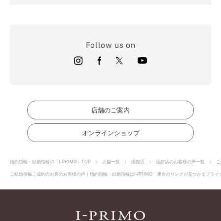
Follow us on
店舗のご案内
オンラインショップ
婚約指輪・結婚指輪の「I-PRIMO」TOP
店舗一覧
函館店
函館店のお客様の声一覧
ご
ご結婚指輪ご成約のお客のお客様の声｜婚約指輪・結婚指輪はI-PRIMO 運命のリングが見つかるブライダ